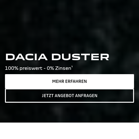
DACIA DUSTER
100% preiswert - 0% Zinsen¹
MEHR ERFAHREN
JETZT ANGEBOT ANFRAGEN
Dacia Bigster hybrid 155: Gesamtverbrauch kombiniert
(l/100 km): 4,7; CO2-Emission kombiniert (g/km): 106;