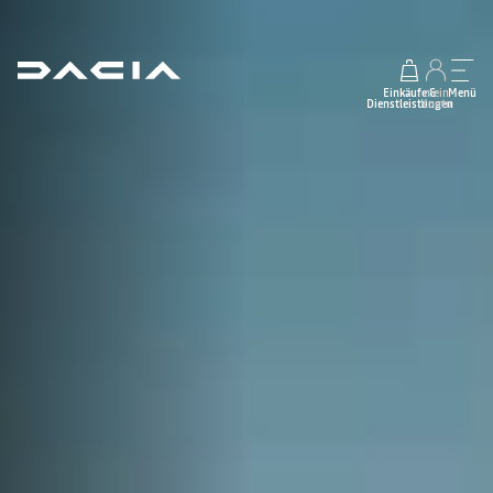
Einkäufe &
mein
Menü
Dienstleistungen
Konto