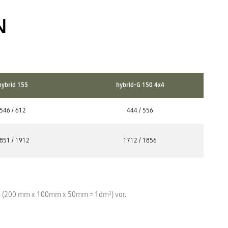
N
hybrid 155
hybrid-G 150 4x4
546 / 612
444 / 556
851 / 1912
1712 / 1856
ina (200 mm x 100mm x 50mm = 1dm
) vor.
3