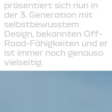
präsentiert
sich
nun
in
der
3.
Generation
mit
selbstbewusstem
Design,
bekannten
Off-
Road-Fähigkeiten
und
er
ist
immer
noch
genauso
vielseitig.