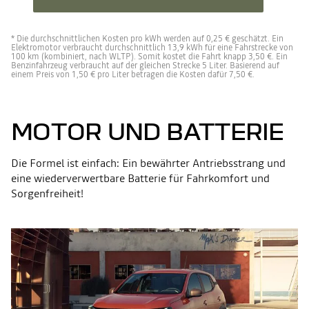
* Die durchschnittlichen Kosten pro kWh werden auf 0,25 € geschätzt. Ein
Elektromotor verbraucht durchschnittlich 13,9 kWh für eine Fahrstrecke von
100 km (kombiniert, nach WLTP). Somit kostet die Fahrt knapp 3,50 €. Ein
Benzinfahrzeug verbraucht auf der gleichen Strecke 5 Liter. Basierend auf
einem Preis von 1,50 € pro Liter betragen die Kosten dafür 7,50 €.
MOTOR UND BATTERIE
Die Formel ist einfach: Ein bewährter Antriebsstrang und
eine wiederverwertbare Batterie für Fahrkomfort und
Sorgenfreiheit!