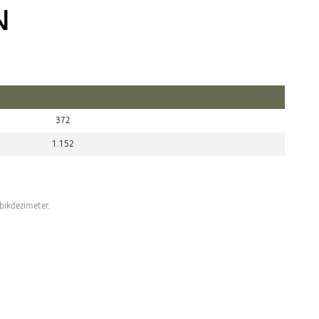
N
372
1.152
bikdezimeter.