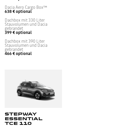
Dacia Aero Cargo Box™
638 €
optional
Dachbox mit 330 Liter
Stauvolumen und Dacia
gebrandet
399 €
optional
Dachbox mit 390 Liter
Stauvolumen und Dacia
gebrandet
466 €
optional
STEPWAY
ESSENTIAL
TCE 110