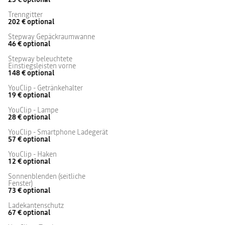
Trenngitter
202 €
optional
Stepway Gepäckraumwanne
46 €
optional
Stepway beleuchtete
Einstiegsleisten vorne
148 €
optional
YouClip - Getränkehalter
19 €
optional
YouClip - Lampe
28 €
optional
YouClip - Smartphone Ladegerät
57 €
optional
YouClip - Haken
12 €
optional
Sonnenblenden (seitliche
Fenster)
73 €
optional
Ladekantenschutz
67 €
optional