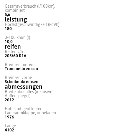
Gesamtverbrauch (l/100km),
kombiniert
5,6
leistung
Höchstgeschwindigkeit (km/h)
180
0-100 km/h (s)
10,0
reifen
Reifen v/h
205/60 R16
Bremsen hinten
Trommelbremsen
Bremsen vorne
Scheibenbremsen
abmessungen
Breite über alles (inklusive
Außenspiegel)
2012
Höhe mit geöffneter
Laderaumklappe, unbeladen
1976
Länge
4102