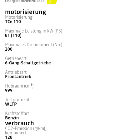
D
Energieeffizienzklasse
motorisierung
Motorisierung
TCe 110
Maximale Leistung in kW (PS)
81 (110)
Maximales Drehmoment (Nm)
200
Getriebeart
6-Gang-Schaltgetriebe
Antriebsart
Frontantrieb
Hubraum (cm³)
999
Testprotokoll
WLTP
Kraftstoffart
Benzin
verbrauch
CO2-Emission (g/km),
kombiniert
128