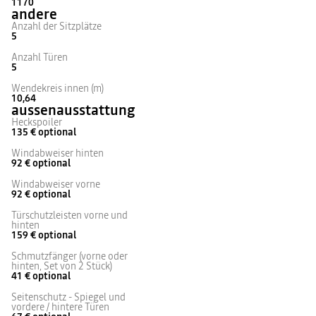
1170
andere
Anzahl der Sitzplätze
5
Anzahl Türen
5
Wendekreis innen (m)
10,64
aussenausstattung
Heckspoiler
135 €
optional
Windabweiser hinten
92 €
optional
Windabweiser vorne
92 €
optional
Türschutzleisten vorne und
hinten
159 €
optional
Schmutzfänger (vorne oder
hinten, Set von 2 Stück)
41 €
optional
Seitenschutz - Spiegel und
vordere / hintere Türen