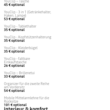
YouClip – Tasche
45 €
optional
YouClip - 3 in 1 (Getränkehalter,
Haken, Lampe)
53 €
optional
YouClip - Tablethalter
35 €
optional
YouClip - Kopfstützenhalterung
35 €
optional
YouClip - Kleiderbügel
35 €
optional
YouClip - faltbare
Einkaufstasche
26 €
optional
YouClip – Brillenetui
33 €
optional
Organizer für die zweite Reihe
am Vordersitz
54 €
optional
Mobile Mittelarmlehne für die
Rücksitze
101 €
optional
interieur & komfort