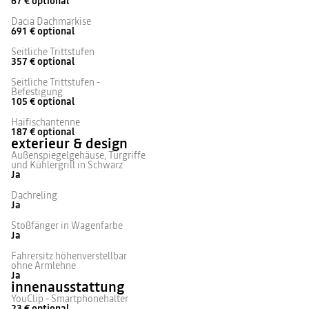
67 €
optional
Dacia Dachmarkise
691 €
optional
Seitliche Trittstufen
357 €
optional
Seitliche Trittstufen -
Befestigung
105 €
optional
Haifischantenne
187 €
optional
exterieur & design
Außenspiegelgehäuse, Türgriffe
und Kühlergrill in Schwarz
Ja
Dachreling
Ja
Stoßfänger in Wagenfarbe
Ja
Fahrersitz höhenverstellbar
ohne Armlehne
Ja
innenausstattung
YouClip - Smartphonehalter
23 €
optional