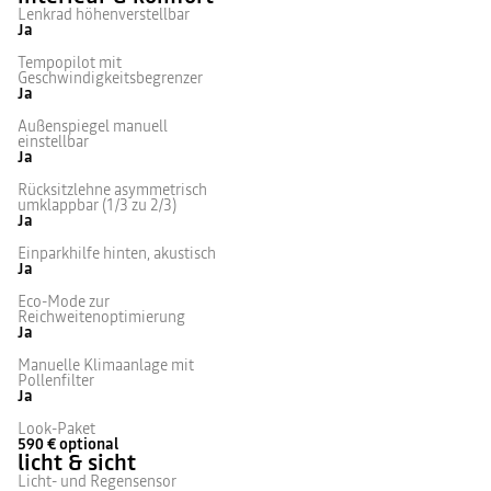
Lenkrad höhenverstellbar
Ja
Tempopilot mit
Geschwindigkeitsbegrenzer
Ja
Außenspiegel manuell
einstellbar
Ja
Rücksitzlehne asymmetrisch
umklappbar (1/3 zu 2/3)
Ja
Einparkhilfe hinten, akustisch
Ja
Eco-Mode zur
Reichweitenoptimierung
Ja
Manuelle Klimaanlage mit
Pollenfilter
Ja
Look-Paket
590 €
optional
licht & sicht
Licht- und Regensensor