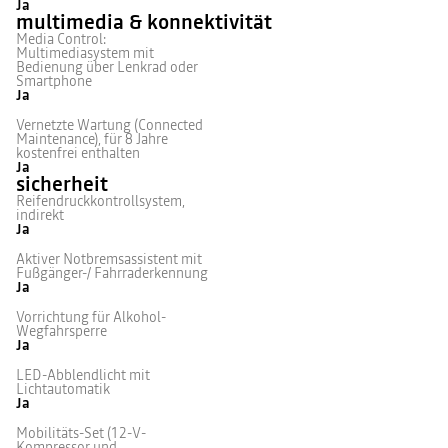
Ja
multimedia & konnektivität
Media Control:
Multimediasystem mit
Bedienung über Lenkrad oder
Smartphone
Ja
Vernetzte Wartung (Connected
Maintenance), für 8 Jahre
kostenfrei enthalten
Ja
sicherheit
Reifendruckkontrollsystem,
indirekt
Ja
Aktiver Notbremsassistent mit
Fußgänger-/ Fahrraderkennung
Ja
Vorrichtung für Alkohol-
Wegfahrsperre
Ja
LED-Abblendlicht mit
Lichtautomatik
Ja
Mobilitäts-Set (12-V-
Kompressor und