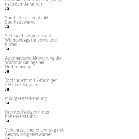
nach dem Anfahren
Ja
Spurhalteassistent inkl.
Spurhaltewarner
Ja
Seitenairbags vorne und
Windowbags für vorne und
hinten
Ja
Automatische Aktivierung der
Warnblinkanlage bei
Notbremsung
Ja
Tagfahrlicht mit Y-förmiger
LED-Lichtsignatur
Ja
Müdigkeitserkennung
Ja
Drei Kopfstützen hinten
höhenverstellbar
Ja
Verkehrszeichenerkennung mit
Geschwindigkeitswarner
Ja