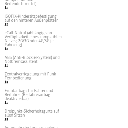
Reifendichtmittel)
Ja
ISOFIX-Kindersitzbefestigung
auf den hinteren Außenplätzen
Ja
eCall-Notruf (abhängig von
Verfügbarkeit eines kompatiblen
Netzes; 2G/3G oder 4G/5G je
Fahrzeug)
Ja
ABS (Anti-Blockier-System) und
Notbremsassistent
Ja
Zentralverriegelung mit Funk-
Fernbedienung
Ja
Frontairbags für Fahrer und
Beifahrer (Beifahrerairbag
deaktivierbar)
Ja
Dreipunkt-Sicherheitsgurte auf
allen Sitzen
Ja
Automatische Türverriegelung