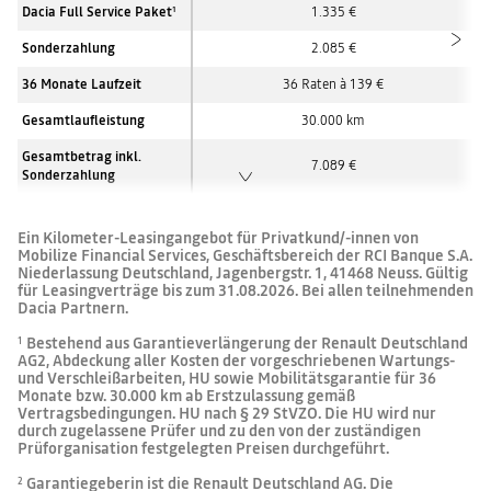
Dacia Full Service Paket
1.335 €
1
Sonderzahlung
2.085 €
36 Monate Laufzeit
36 Raten à 139 €
Gesamtlaufleistung
30.000
km
Gesamtbetrag inkl.
7.089 €
Sonderzahlung
Ein Kilometer-Leasingangebot für Privatkund/-innen von
Mobilize Financial Services, Geschäftsbereich der RCI Banque S.A.
Niederlassung Deutschland, Jagenbergstr. 1, 41468 Neuss. Gültig
für Leasingverträge bis zum 31.08.2026. Bei allen teilnehmenden
Dacia Partnern.
Bestehend aus Garantieverlängerung der Renault Deutschland
1
AG2, Abdeckung aller Kosten der vorgeschriebenen Wartungs-
und Verschleißarbeiten, HU sowie Mobilitätsgarantie für 36
Monate bzw. 30.000 km ab Erstzulassung gemäß
Vertragsbedingungen. HU nach § 29 StVZO. Die HU wird nur
durch zugelassene Prüfer und zu den von der zuständigen
Prüforganisation festgelegten Preisen durchgeführt.
Garantiegeberin ist die Renault Deutschland AG. Die
2