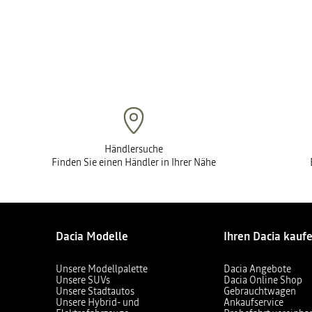
Händlersuche
Finden Sie einen Händler in Ihrer Nähe
Dacia Modelle
Ihren Dacia kauf
Unsere Modellpalette
Dacia Angebote
Unsere SUVs
Dacia Online Shop
Unsere Stadtautos
Gebrauchtwagen
Unsere Hybrid- und
Ankaufservice