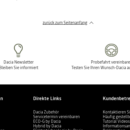
zurück zum Seitenanfang
Dacia Newsletter
Probefahrt vereinbar
Bleiben Sie informiert
Testen Sie Ihren Wunsch-Dacia au
en
Direkte Links
Kundenbetr
Dacia Zubehör
Kontaktieren S
Servicetermin vereinbaren
Häufig gestell
ECO-G by Dacia
Tutorial Videos
Hybrid by Dacia
Informationsan