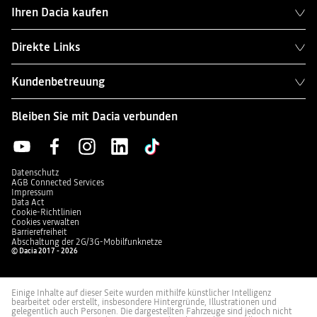
Ihren Dacia kaufen
Direkte Links
Kundenbetreuung
Bleiben Sie mit Dacia verbunden
Datenschutz
AGB Connected Services
Impressum
Data Act
Cookie-Richtlinien
Cookies verwalten
Barrierefreiheit
Abschaltung der 2G/3G-Mobilfunknetze
© Dacia 2017 - 2026
Einige Inhalte auf dieser Seite wurden mithilfe künstlicher Intelligenz
bearbeitet oder erstellt, insbesondere Hintergründe, Illustrationen und
gelegentlich auch Personen. Die dargestellten Fahrzeuge sind jedoch nicht