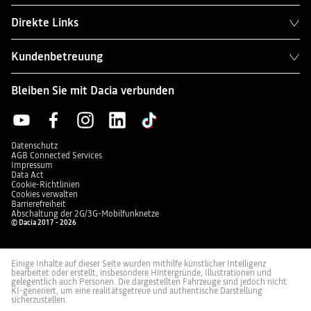
Direkte Links
Kundenbetreuung
Bleiben Sie mit Dacia verbunden
Datenschutz
AGB Connected Services
Impressum
Data Act
Cookie-Richtlinien
Cookies verwalten
Barrierefreiheit
Abschaltung der 2G/3G-Mobilfunknetze
© Dacia 2017 - 2026
Einige Inhalte auf dieser Seite wurden mithilfe künstlicher Intelligenz
bearbeitet oder erstellt, insbesondere Hintergründe, Illustrationen und
gelegentlich auch Personen. Die dargestellten Fahrzeuge sind jedoch nicht
KI-generiert, um eine realitätsgetreue und authentische Darstellung
sicherzustellen.