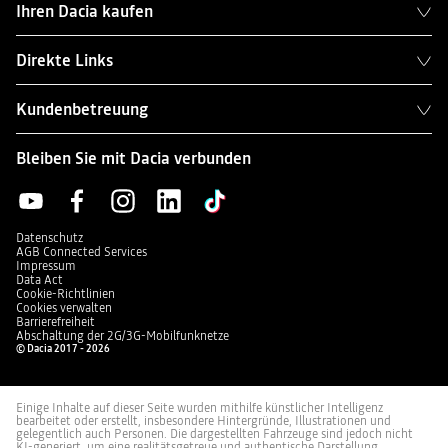
Ihren Dacia kaufen
Direkte Links
Kundenbetreuung
Bleiben Sie mit Dacia verbunden
Datenschutz
AGB Connected Services
Impressum
Data Act
Cookie-Richtlinien
Cookies verwalten
Barrierefreiheit
Abschaltung der 2G/3G-Mobilfunknetze
© Dacia 2017 - 2026
Einige Inhalte auf dieser Seite wurden mithilfe künstlicher Intelligenz
bearbeitet oder erstellt, insbesondere Hintergründe, Illustrationen und
gelegentlich auch Personen. Die dargestellten Fahrzeuge sind jedoch nicht
KI-generiert, um eine realitätsgetreue und authentische Darstellung