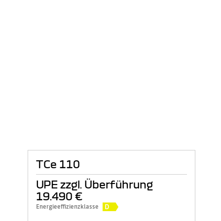
TCe 110
UPE zzgl. Überführung
19.490 €
D
Energieeffizienzklasse