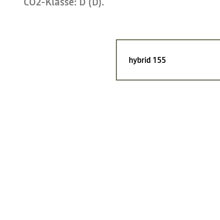
CO2-Klasse: D (D).
hybrid 155