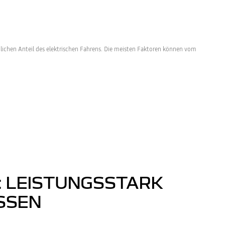
lichen Anteil des elektrischen Fahrens. Die meisten Faktoren können vom
: LEISTUNGSSTARK
SSEN