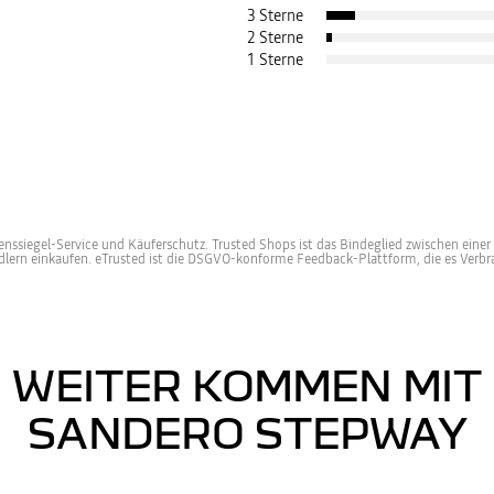
3 Sterne
2 Sterne
1 Sterne
nssiegel-Service und Käuferschutz. Trusted Shops ist das Bindeglied zwischen einer
ändlern einkaufen. eTrusted ist die DSGVO-konforme Feedback-Plattform, die es Ve
WEITER KOMMEN MIT
SANDERO STEPWAY