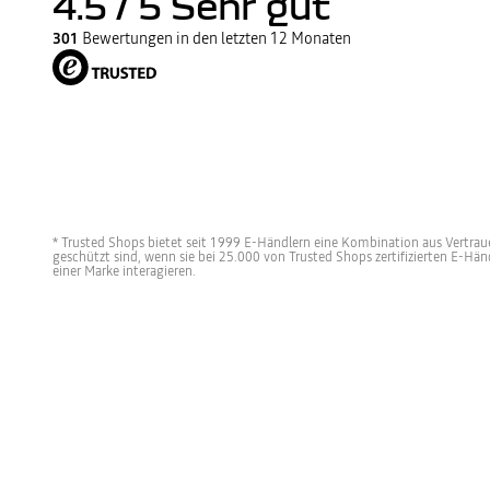
4.5
/ 5
Sehr gut
301
Bewertungen in den letzten 12 Monaten
* Trusted Shops bietet seit 1999 E-Händlern eine Kombination aus Vertraue
geschützt sind, wenn sie bei 25.000 von Trusted Shops zertifizierten E-H
einer Marke interagieren.