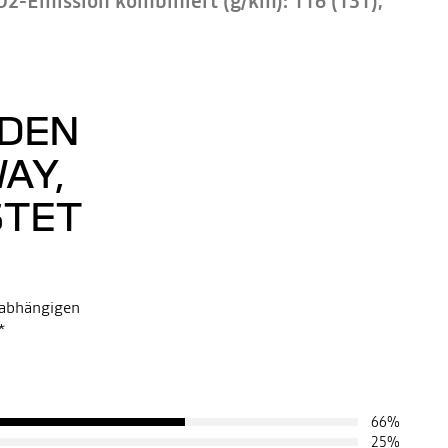
O2-Emission kombiniert (g/km): 116 (131);
 DEN
AY,
STET
unabhängigen
*
66
%
25
%