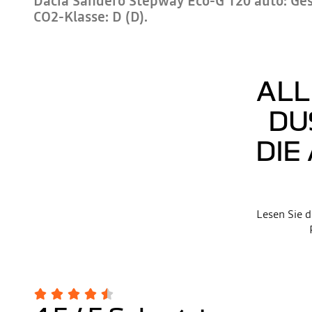
Dacia Sandero Stepway Eco-G 120 auto: Gesa
CO2-Klasse: D (D).
ALL
DU
DIE
Lesen Sie d