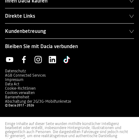
Ihren Dacia kaufen
Direkte Links
Kundenbetreuung
Bleiben Sie mit Dacia verbunden
Datenschutz
AGB Connected Services
Impressum
Data Act
Cookie-Richtlinien
Cookies verwalten
Barrierefreiheit
Abschaltung der 2G/3G-Mobilfunknetze
© Dacia 2017 - 2026
Einige Inhalte auf dieser Seite wurden mithilfe künstlicher Intelligenz
bearbeitet oder erstellt, insbesondere Hintergründe, Illustrationen und
gelegentlich auch Personen. Die dargestellten Fahrzeuge sind jedoch nicht
KI-generiert, um eine realitätsgetreue und authentische Darstellung