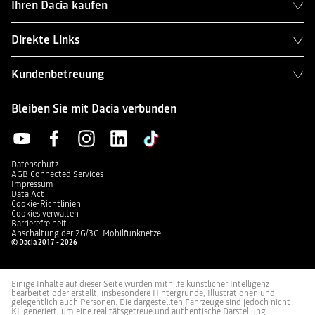
Ihren Dacia kaufen
Direkte Links
Kundenbetreuung
Bleiben Sie mit Dacia verbunden
Datenschutz
AGB Connected Services
Impressum
Data Act
Cookie-Richtlinien
Cookies verwalten
Barrierefreiheit
Abschaltung der 2G/3G-Mobilfunknetze
© Dacia 2017 - 2026
Einige Inhalte auf dieser Seite wurden mithilfe künstlicher Intelligenz
bearbeitet oder erstellt, insbesondere Hintergründe, Illustrationen und
gelegentlich auch Personen. Die dargestellten Fahrzeuge sind jedoch nicht
KI-generiert, um eine realitätsgetreue und authentische Darstellung