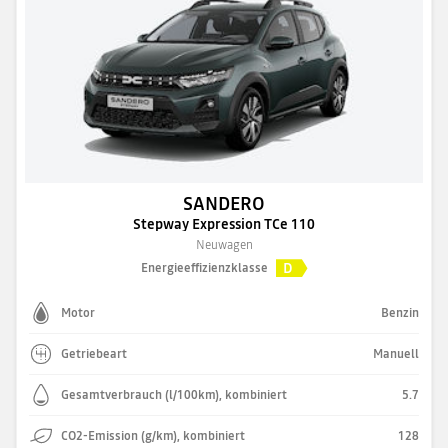
SANDERO
Stepway Expression TCe 110
Neuwagen
D
Energieeffizienzklasse
Motor
Benzin
Getriebeart
Manuell
Gesamtverbrauch (l/100km), kombiniert
5.7
CO2-Emission (g/km), kombiniert
128