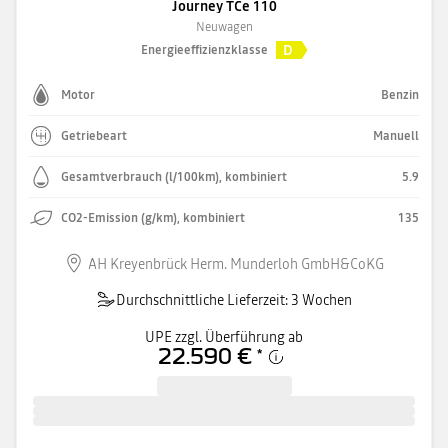
Journey TCe 110
Neuwagen
D
Energieeffizienzklasse
Motor
Benzin
Getriebeart
Manuell
Gesamtverbrauch (l/100km), kombiniert
5.9
CO2-Emission (g/km), kombiniert
135
AH Kreyenbrück Herm. Munderloh GmbH&CoKG
Durchschnittliche Lieferzeit: 3 Wochen
UPE zzgl. Überführung ab
22.590 €
*