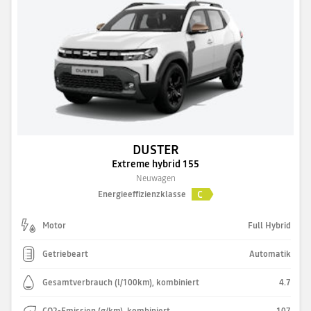
DUSTER
Extreme hybrid 155
Neuwagen
C
Energieeffizienzklasse
Motor
Full Hybrid
Getriebeart
Automatik
Gesamtverbrauch (l/100km), kombiniert
4.7
CO2-Emission (g/km), kombiniert
107