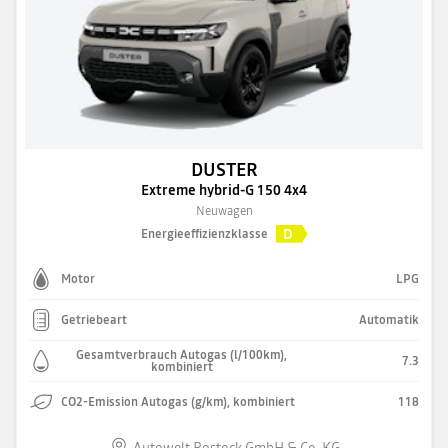
DUSTER
Extreme hybrid-G 150 4x4
Neuwagen
D
Energieeffizienzklasse
Motor
LPG
Getriebeart
Automatik
Gesamtverbrauch Autogas (l/100km),
7.3
kombiniert
CO2-Emission Autogas (g/km), kombiniert
118
Autowelt Rostock GmbH & Co. KG