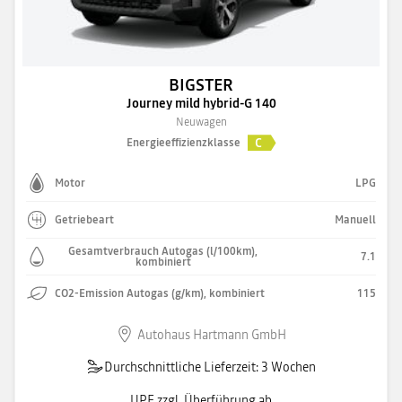
BIGSTER
Journey mild hybrid-G 140
Neuwagen
C
Energieeffizienzklasse
Motor
LPG
Getriebeart
Manuell
Gesamtverbrauch Autogas (l/100km),
7.1
kombiniert
CO2-Emission Autogas (g/km), kombiniert
115
Autohaus Hartmann GmbH
Durchschnittliche Lieferzeit: 3 Wochen
UPE zzgl. Überführung ab