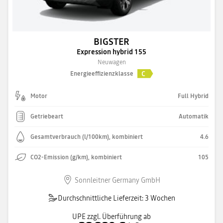
BIGSTER
Expression hybrid 155
Neuwagen
C
Energieeffizienzklasse
Motor
Full Hybrid
Getriebeart
Automatik
Gesamtverbrauch (l/100km), kombiniert
4.6
CO2-Emission (g/km), kombiniert
105
Sonnleitner Germany GmbH
Durchschnittliche Lieferzeit: 3 Wochen
UPE zzgl. Überführung ab