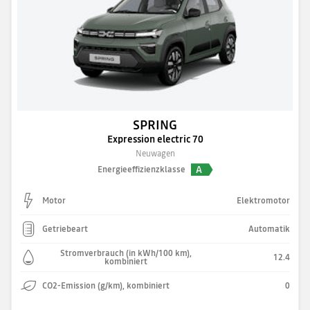
SPRING
Expression electric 70
Neuwagen
A
Energieeffizienzklasse
Motor
Elektromotor
Getriebeart
Automatik
Stromverbrauch (in kWh/100 km),
12.4
kombiniert
CO2-Emission (g/km), kombiniert
0