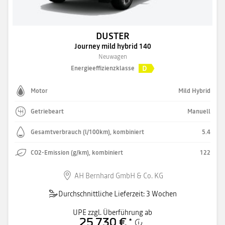
DUSTER
Journey mild hybrid 140
Neuwagen
D
Energieeffizienzklasse
Motor
Mild Hybrid
Getriebeart
Manuell
Gesamtverbrauch (l/100km), kombiniert
5.4
CO2-Emission (g/km), kombiniert
122
AH Bernhard GmbH & Co. KG
Durchschnittliche Lieferzeit: 3 Wochen
UPE zzgl. Überführung ab
25.730 €
*