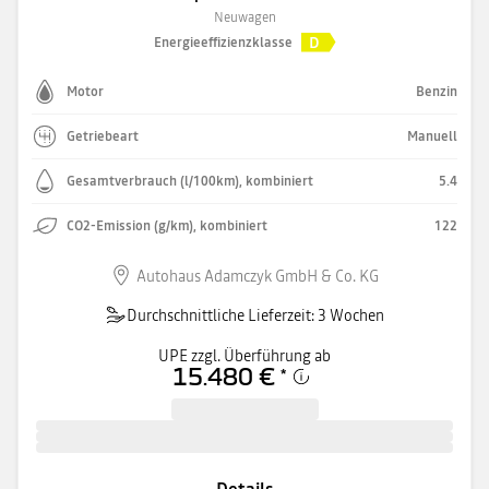
Neuwagen
D
Energieeffizienzklasse
Motor
Benzin
Getriebeart
Manuell
Gesamtverbrauch (l/100km), kombiniert
5.4
CO2-Emission (g/km), kombiniert
122
Autohaus Adamczyk GmbH & Co. KG
Durchschnittliche Lieferzeit: 3 Wochen
UPE zzgl. Überführung ab
15.480 €
*
Details