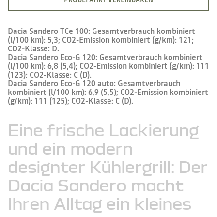
PROBEFAHRT VEREINBAREN
Dacia Sandero TCe 100: Gesamtverbrauch kombiniert
(l/100 km): 5,3; CO2-Emission kombiniert (g/km): 121;
CO2-Klasse: D.
Dacia Sandero Eco-G 120: Gesamtverbrauch kombiniert
(l/100 km): 6,8 (5,4); CO2-Emission kombiniert (g/km): 111
(123); CO2-Klasse: C (D).
Dacia Sandero Eco-G 120 auto: Gesamtverbrauch
kombiniert (l/100 km): 6,9 (5,5); CO2-Emission kombiniert
(g/km): 111 (125); CO2-Klasse: C (D).
Eine
frische
Lackierung
und
ein
modern
designter
Kühlergrill:
Der
Dacia
Sandero
macht
Ihren
Alltag
ein
kleines