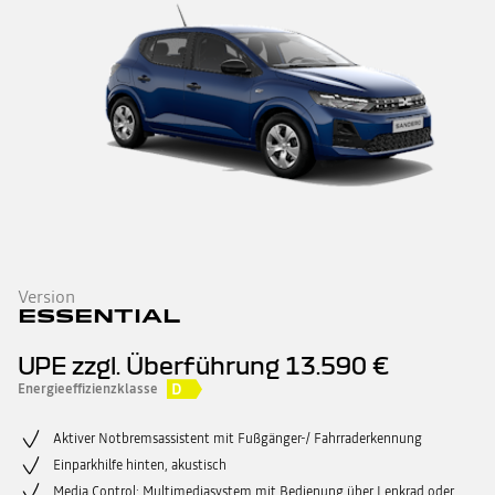
Version
ESSENTIAL
UPE zzgl. Überführung
13.590 €
D
Energieeffizienzklasse
Aktiver Notbremsassistent mit Fußgänger-/ Fahrraderkennung
Einparkhilfe hinten, akustisch
Media Control: Multimediasystem mit Bedienung über Lenkrad oder