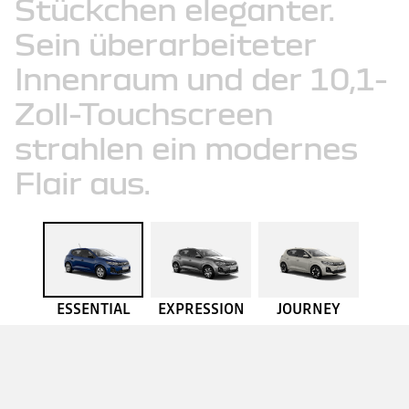
Stückchen
eleganter.
Sein
überarbeiteter
Innenraum
und
der
10,1-
Zoll-Touchscreen
strahlen
ein
modernes
Flair
aus.
ESSENTIAL
EXPRESSION
JOURNEY