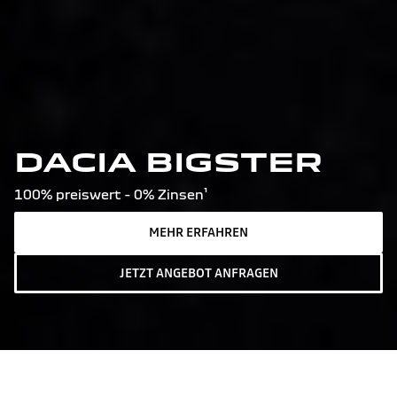
DACIA BIGSTER
100% preiswert - 0% Zinsen¹
MEHR ERFAHREN
JETZT ANGEBOT ANFRAGEN
Dacia Bigster hybrid 155: Gesamtverbrauch kombiniert
(l/100 km): 4,7; CO2-Emission kombiniert (g/km): 106;