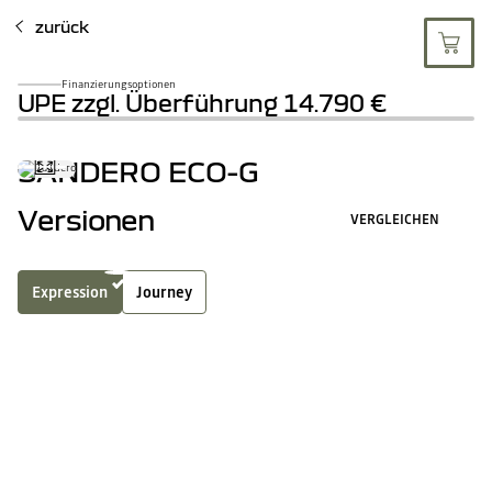
zurück
Finanzierungsoptionen
UPE zzgl. Überführung
14.790 €
SANDERO ECO-G
Versionen
VERGLEICHEN
Expression
Journey
LPG
3
Ausstattungsmerkmale inklusive
ALLE AUSSTATTUNGSMERKMAL
Einparkhilfe vorne und hinten
Haifisch-Antenne in Schwarz