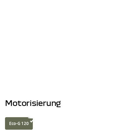
Keycard Handsfree
Wartung fällig? Jetzt
durchführen und 1 Jahr extra
Dacia Treuegarantie² sichern!
MEHR ERFAHREN
Motorisierung
Eco-G 120
Motor
TECHNISCHE DATEN ANSEHE