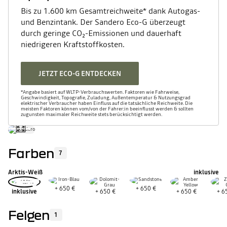
Bis zu 1.600 km Gesamtreichweite* dank Autogas-
und Benzintank. Der Sandero Eco-G überzeugt
durch geringe CO₂-Emissionen und dauerhaft
niedrigeren Kraftstoffkosten.
JETZT ECO-G ENTDECKEN
*Angabe basiert auf WLTP-Verbrauchswerten. Faktoren wie Fahrweise,
Geschwindigkeit, Topografie, Zuladung, Außentemperatur & Nutzungsgrad
elektrischer Verbraucher haben Einfluss auf die tatsächliche Reichweite. Die
meisten Faktoren können vom/von der Fahrer:in beeinflusst werden & sollten
zugunsten maximaler Reichweite stets berücksichtigt werden.
Farben
7
Arktis-Weiß
inklusive
+
650 €
+
650 €
inklusive
+
650 €
+
650 €
+
6
Felgen
1