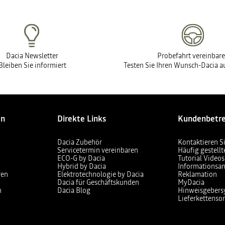
Dacia Newsletter
Probefahrt vereinbar
Bleiben Sie informiert
Testen Sie Ihren Wunsch-Dacia au
en
Direkte Links
Kundenbetr
Dacia Zubehör
Kontaktieren S
Servicetermin vereinbaren
Häufig gestell
ECO-G by Dacia
Tutorial Videos
Hybrid by Dacia
Informationsan
ren
Elektrotechnologie by Dacia
Reklamation
Dacia für Geschäftskunden
MyDacia
n
Dacia Blog
Hinweisgebers
Lieferkettensor