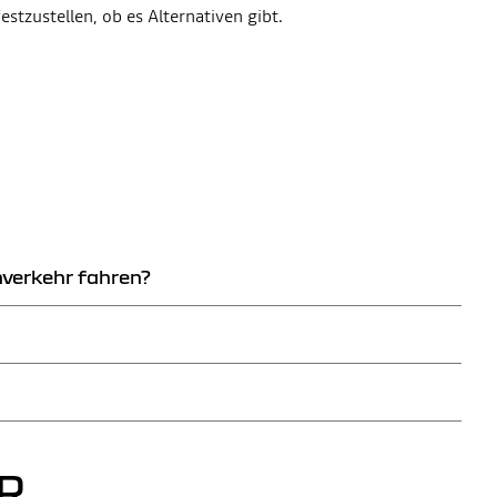
stzustellen, ob es Alternativen gibt.
verkehr fahren?
alten der 2G- und 3G-Netze weiterhin im Straßenverkehr
zfahrzeuge) vorhanden ist, die seit dem 31. März 2018 in
päische Notrufnummer 112). Dieser Service kann auch manuell
Um herauszufinden, ob ein Fahrzeug damit ausgestattet ist,
zeug über die eCall-Funktion.
R