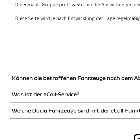
Die Renault Gruppe prüft weiterhin die Auswirkungen der
Diese Seite wird je nach Entwicklung der Lage regelmäßig
Können die betroffenen Fahrzeuge nach dem Ab
Was ist der eCall-Service?
Ja. Die nach den zum Zeitpunkt des Verkaufs geltenden Vorsc
fahren.
Welche Dacia Fahrzeuge sind mit der eCall-Fun
Der Notrufdienst (oder „eCall“) ist ein Service an Bord, der i
Europa eine „neue Typgenehmigung“ erhalten haben.
Im Falle eines Unfalls, bei dem ein Airbag ausgelöst wird, se
Alle Dacia Fahrzeuge, die seit dem 31. März 2018 eine neue Ty
aktiviert werden.
überprüfen Sie einfach die Dachkonsole zwischen Fahrer- und B