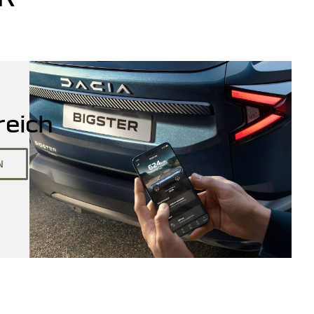
eich
N