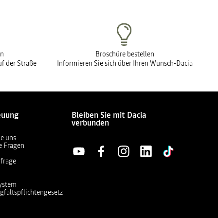
en
Broschüre bestellen
f der Straße
Informieren Sie sich über Ihren Wunsch-Dacia
euung
Bleiben Sie mit Dacia
verbunden
ie uns
te Fragen
frage
ystem
gfaltspflichtengesetz