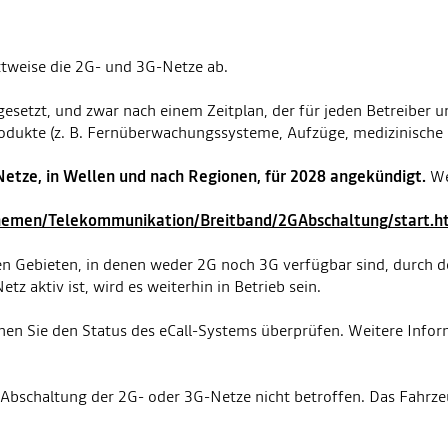
ttweise die 2G- und 3G-Netze ab.
esetzt, und zwar nach einem Zeitplan, der für jeden Betreiber un
 Produkte (z. B. Fernüberwachungssysteme, Aufzüge, medizinisch
etze, in Wellen und nach Regionen, für 2028 angekündigt.
We
hemen/Telekommunikation/Breitband/2GAbschaltung/start.h
en Gebieten, in denen weder 2G noch 3G verfügbar sind, durch d
z aktiv ist, wird es weiterhin in Betrieb sein.
en Sie den Status des eCall-Systems überprüfen. Weitere Infor
r Abschaltung der 2G- oder 3G-Netze nicht betroffen. Das Fahrze