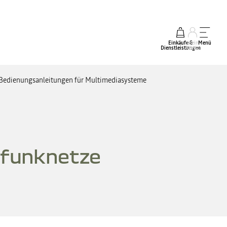
Einkäufe &
mein
Menü
Dienstleistungen
Konto
Bedienungsanleitungen für Multimediasysteme
lfunknetze