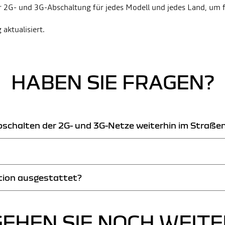
 2G- und 3G-Abschaltung für jedes Modell und jedes Land, um fe
 aktualisiert.
HABEN SIE FRAGEN?
schalten der 2G- und 3G-Netze weiterhin im Straßen
hriften hergestellten und zugelassenen Fahrzeuge können nach dem Absch
ktion ausgestattet?
n allen Fahrzeugen der Klassen M1 (Personenkraftwagen) und N1 (leichte Nut
ndet das Fahrzeug automatisch einen Notruf an die Rettungsdienste (euro
pgenehmigung erhalten haben, sind mit einem eCall-System ausgestattet. 
eifahrersitz: Wenn sich dort eine „SOS“-Taste befindet, verfügt das Fahr
GEHEN SIE NOCH WEITE