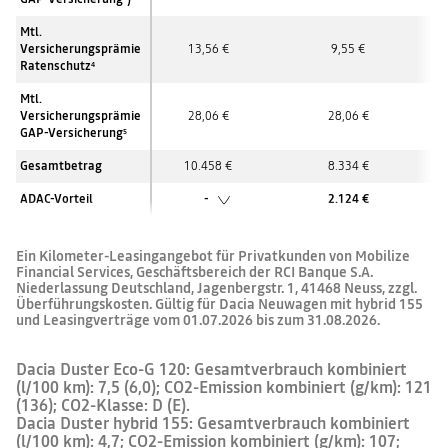
Mtl.
Versicherungsprämie
13,56 €
9,55 €
Ratenschutz
4
Mtl.
Versicherungsprämie
28,06 €
28,06 €
GAP-Versicherung
5
Gesamtbetrag
10.458 €
8.334 €
ADAC-Vorteil
-
2.124 €
Ein Kilometer-Leasingangebot für Privatkunden von Mobilize
Financial Services, Geschäftsbereich der RCI Banque S.A.
Niederlassung Deutschland, Jagenbergstr. 1, 41468 Neuss, zzgl.
Überführungskosten. Gültig für Dacia Neuwagen mit hybrid 155
und Leasingverträge vom 01.07.2026 bis zum 31.08.2026.
Dacia Duster Eco-G 120: Gesamtverbrauch kombiniert
(l/100 km): 7,5 (6,0); CO2-Emission kombiniert (g/km): 121
(136); CO2-Klasse: D (E).
Dacia Duster hybrid 155: Gesamtverbrauch kombiniert
(l/100 km): 4,7; CO2-Emission kombiniert (g/km): 107;