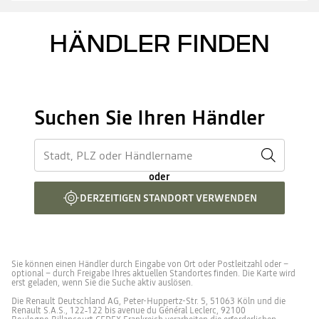
HÄNDLER FINDEN
Suchen Sie Ihren Händler
oder
DERZEITIGEN STANDORT VERWENDEN
Sie können einen Händler durch Eingabe von Ort oder Postleitzahl oder –
optional – durch Freigabe Ihres aktuellen Standortes finden. Die Karte wird
erst geladen, wenn Sie die Suche aktiv auslösen.
Die Renault Deutschland AG, Peter-Huppertz-Str. 5, 51063 Köln und die
Renault S.A.S., 122‑122 bis avenue du Général Leclerc, 92100