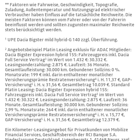
** Faktoren wie Fahrweise, Geschwindigkeit, Topografie,
Zuladung, Außentemperatur und Nutzungsgrad elektrischer
Verbraucher haben Einfluss auf die tatsächliche Reichweite. Die
meisten Faktoren können vom Fahrer oder von der Fahrerin
beeinflusst werden und sollten zugunsten maximaler Reichweite
stets berücksichtigt werden.
UPE Dacia Bigster mild hybrid-G 140 zzgl. Überführung.
1
Angebotsbeispiel Platin Leasing exklusiv für ADAC Mitglieder:
2
Dacia Bigster Expression hybrid 155: Fahrzeugpreis inkl. Dacia
Full Service Vertrag
im Wert von 1.432 €: 30.332 €.
3
Leasingsonderzahlung: 2.875 €. Laufzeit: 36 Monate.
Gesamtlaufleistung: 30.000 km. Gebundener Sollzins: 0 %.
Monatsrate: 199 € inkl. darin enthaltener monatlicher
Versicherungsprämie Restratenversicherung
i. H. 11,37 €, GAP-
4
Versicherung
i. H. v. 31,56 €. Gesamtbetrag 10.039 €. Standard
5
Platin Leasing: Dacia Bigster Expression hybrid 155:
Fahrzeugpreis inkl. Dacia Full Service Vertrag
im Wert von
3
1.432 €: 30.322 €. Leasingsonderzahlung: 2.875 €. Laufzeit: 36
Monate. Gesamtlaufleistung: 30.000 km. Gebundener Sollzins:
2,99 %. Monatsrate: 264 € inkl. darin enthaltener monatlicher
Versicherungsprämie Restratenversicherung
i. H. v. 15,77 €,
4
GAP-Versicherung
i. H. v. 31,56 €. Gesamtbetrag 12.379 €.
5
Ein Kilometer-Leasingangebot für Privatkunden von Mobilize
Financial Services, Geschäftsbereich der RCI Banque S.A.
Niederlassung Deutschland, Jagenbergstr. 1, 41468 Neuss, zzgl.