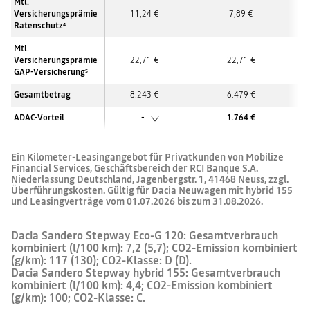
Mtl.
Versicherungsprämie
11,24 €
7,89 €
Ratenschutz
4
Mtl.
Versicherungsprämie
22,71 €
22,71 €
GAP-Versicherung
5
Gesamtbetrag
8.243 €
6.479 €
ADAC-Vorteil
-
1.764 €
Ein Kilometer-Leasingangebot für Privatkunden von Mobilize
Financial Services, Geschäftsbereich der RCI Banque S.A.
Niederlassung Deutschland, Jagenbergstr. 1, 41468 Neuss, zzgl.
Überführungskosten. Gültig für Dacia Neuwagen mit hybrid 155
und Leasingverträge vom 01.07.2026 bis zum 31.08.2026.
Dacia Sandero Stepway Eco-G 120: Gesamtverbrauch
kombiniert (l/100 km): 7,2 (5,7); CO2-Emission kombiniert
(g/km): 117 (130); CO2-Klasse: D (D).
Dacia Sandero Stepway hybrid 155: Gesamtverbrauch
kombiniert (l/100 km): 4,4; CO2-Emission kombiniert
(g/km): 100; CO2-Klasse: C.