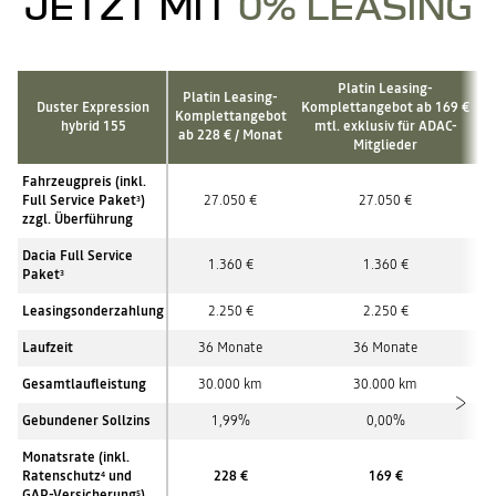
JETZT MIT
0% LEASING
Platin Leasing-
Platin Leasing-
Duster Expression
Komplettangebot ab 169 €
Komplettangebot
hybrid 155
mtl.
exklusiv für ADAC-
ab 228 € / Monat
Mitglieder
Fahrzeugpreis (inkl.
Full Service Paket
)
27.050 €
27.050 €
3
zzgl. Überführung
Dacia Full Service
1.360 €
1.360 €
Paket
3
Leasingsonderzahlung
2.250 €
2.250 €
Laufzeit
36 Monate
36 Monate
Gesamtlaufleistung
30.000 km
30.000 km
Gebundener Sollzins
1,99%
0,00%
Monatsrate (inkl.
Ratenschutz
und
228 €
169 €
4
GAP-Versicherung
)
5