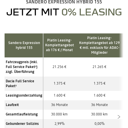
SANDERO EXPRESSION HYBRID 155
JETZT MIT
0% LEASING
Platin Leasing-
Platin Leasing-
Sandero Expression
Komplettangebot ab 129
Komplettangebot
hybrid 155
€ mtl. exklusiv für ADAC-
ab 176 € / Monat
Mitglieder
Fahrzeugpreis (inkl.
Full Service Paket
)
21.256 €
21.265 €
3
zzgl. Überführung
Dacia Full Service
1.375 €
1.375 €
Paket
3
Leasingsonderzahlung
1.600 €
1.600 €
Laufzeit
36 Monate
36 Monate
Gesamtlaufleistung
30.000 km
30.000 km
Gebundener Sollzins
2,99%
0,00%