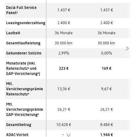
Dacia Full Service
1.437 €
1.437 €
Paket
3
Leasingsonderzahlung
2.400 €
2.400 €
Laufzeit
36 Monate
36 Monate
Gesamtlaufleistung
30.000 km
30.000 km
Gebundener Sollzins
2,99%
0,00%
Monatsrate (inkl.
Ratenschutz
und
223 €
169 €
4
GAP-Versicherung
)
5
Mtl.
Versicherungsprämie
13,36 €
9,67 €
Ratenschutz
4
Mtl.
Versicherungsprämie
26,21 €
26,21 €
GAP-Versicherung
5
Gesamtbetrag
10.428 €
8.484 €
ADAC-Vorteil
-
1.944 €