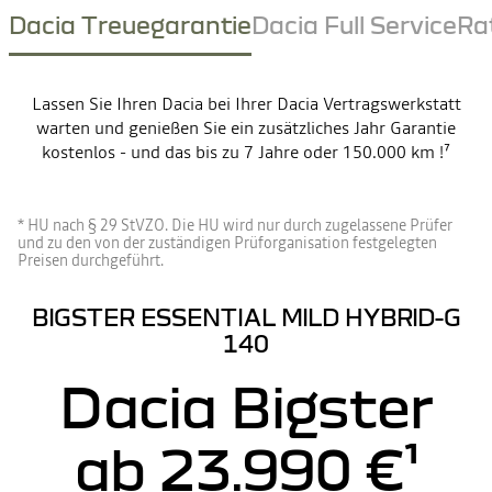
Dacia Treuegarantie
Dacia Full Service
Ra
Lassen Sie Ihren Dacia bei Ihrer Dacia Vertragswerkstatt
warten und genießen Sie ein zusätzliches Jahr Garantie
kostenlos - und das bis zu 7 Jahre oder 150.000 km !⁷
* HU nach § 29 StVZO. Die HU wird nur durch zugelassene Prüfer
und zu den von der zuständigen Prüforganisation festgelegten
Preisen durchgeführt.
BIGSTER ESSENTIAL MILD HYBRID-G
140
Dacia Bigster
ab 23.990 €¹