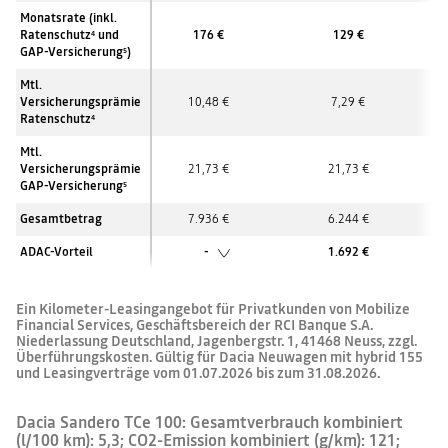
Monatsrate (inkl.
Ratenschutz
und
176 €
129 €
4
GAP-Versicherung
)
5
Mtl.
Versicherungsprämie
10,48 €
7,29 €
Ratenschutz
4
Mtl.
Versicherungsprämie
21,73 €
21,73 €
GAP-Versicherung
5
Gesamtbetrag
7.936 €
6.244 €
ADAC-Vorteil
-
1.692 €
Ein Kilometer-Leasingangebot für Privatkunden von Mobilize
Financial Services, Geschäftsbereich der RCI Banque S.A.
Niederlassung Deutschland, Jagenbergstr. 1, 41468 Neuss, zzgl.
Überführungskosten. Gültig für Dacia Neuwagen mit hybrid 155
und Leasingverträge vom 01.07.2026 bis zum 31.08.2026.
Dacia Sandero TCe 100: Gesamtverbrauch kombiniert
(l/100 km): 5,3; CO2-Emission kombiniert (g/km): 121;