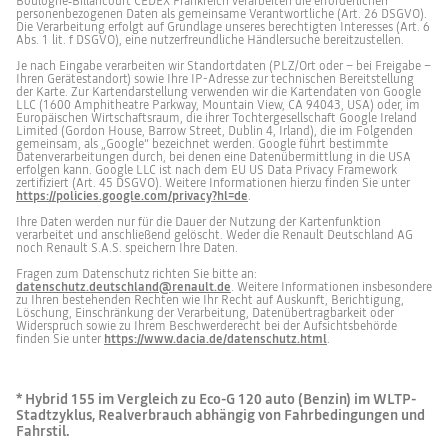
Boulogne‑Billancourt CEDEX Frankreich verarbeiten die erforderlichen
personenbezogenen Daten als gemeinsame Verantwortliche (Art. 26 DSGVO).
Die Verarbeitung erfolgt auf Grundlage unseres berechtigten Interesses (Art. 6
Abs. 1 lit. f DSGVO), eine nutzerfreundliche Händlersuche bereitzustellen.
Je nach Eingabe verarbeiten wir Standortdaten (PLZ/Ort oder – bei Freigabe –
Ihren Gerätestandort) sowie Ihre IP-Adresse zur technischen Bereitstellung
der Karte. Zur Kartendarstellung verwenden wir die Kartendaten von Google
LLC (1600 Amphitheatre Parkway, Mountain View, CA 94043, USA) oder, im
Europäischen Wirtschaftsraum, die ihrer Tochtergesellschaft Google Ireland
Limited (Gordon House, Barrow Street, Dublin 4, Irland), die im Folgenden
gemeinsam, als „Google“ bezeichnet werden. Google führt bestimmte
Datenverarbeitungen durch, bei denen eine Datenübermittlung in die USA
erfolgen kann. Google LLC ist nach dem EU US Data Privacy Framework
zertifiziert (Art. 45 DSGVO). Weitere Informationen hierzu finden Sie unter
https://policies.google.com/privacy?hl=de
.
Ihre Daten werden nur für die Dauer der Nutzung der Kartenfunktion
verarbeitet und anschließend gelöscht. Weder die Renault Deutschland AG
noch Renault S.A.S. speichern Ihre Daten.
Fragen zum Datenschutz richten Sie bitte an:
datenschutz.deutschland@renault.de
. Weitere Informationen insbesondere
zu Ihren bestehenden Rechten wie Ihr Recht auf Auskunft, Berichtigung,
Löschung, Einschränkung der Verarbeitung, Datenübertragbarkeit oder
Widerspruch sowie zu Ihrem Beschwerderecht bei der Aufsichtsbehörde
finden Sie unter
https://www.dacia.de/datenschutz.html
.
* Hybrid 155 im Vergleich zu Eco-G 120 auto (Benzin) im WLTP-
Stadtzyklus, Realverbrauch abhängig von Fahrbedingungen und
Fahrstil.