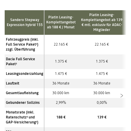
Platin Leasing-
Platin Leasing-
Sandero Stepway
Komplettangebot ab 139
Komplettangebot
Expression hybrid 155
€ mtl. exklusiv für ADAC-
ab 188 € / Monat
Mitglieder
Fahrzeugpreis (inkl.
Full Service Paket
)
22.165 €
22.165 €
3
zzgl. Überführung
Dacia Full Service
1.375 €
1.375 €
Paket
3
Leasingsonderzahlung
1.475 €
1.475 €
Laufzeit
36 Monate
36 Monate
Gesamtlaufleistung
30.000 km
30.000 km
Gebundener Sollzins
2,99%
0,00%
Monatsrate (inkl.
Ratenschutz
und
188 €
139 €
4
GAP-Versicherung
)
5