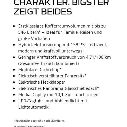
HARAKTER. BIGSTER Z
EIGT BEIDES
Erstklassiges Kofferraumvolumen mit bis zu
546 Litern* – ideal für Familie, Reisen und
große Vorhaben
Hybrid‑Motorisierung mit 158 PS – effizient,
modern und kraftvoll unterwegs
Geringer Kraftstoffverbrauch von 4,7 l/100 km
(Gesamtverbrauch kombiniert)
Modulare Dachreling*
Elektrisch verstellbarer Fahrersitz*
Elektrische Heckklappe*
Elektrisches Panorama‑Glasschiebedach*
Media Display mit 10,1‑Zoll Touchscreen
LED‑Tagfahr- und Abblendlicht mit
Lichtautomatik
* Rücksitzlehne aufrecht, nach VDA-Norm.
** Ausstattungsabhängig.