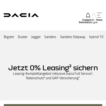
Einkäufe &
mein
Menü
Dienstleistungen
Konto
Bigster
Duster
Jogger
Sandero
Sandero Stepway
hybrid 155
Jetzt 0% Leasing² sichern
Leasing-Komplettangebot inklusive Dacia Full Service
,
3
Ratenschutz
und GAP-Versicherung
4
5