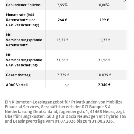
Gebundener Sollzins
2,99%
0,00%
Monatsrate (inkl.
Ratenschutz
und
264 €
199 €
4
GAP-Versicherung
)
5
Mtl.
Versicherungsprämie
15,77 €
11,37 €
Ratenschutz
4
Mtl.
Versicherungsprämie
31,56 €
31,56 €
GAP-Versicherung
5
Gesamtbetrag
12.379 €
10.039 €
ADAC-Vorteil
-
2.340 €
Ein Kilometer-Leasingangebot für Privatkunden von Mobilize
Financial Services, Geschäftsbereich der RCI Banque S.A.
Niederlassung Deutschland, Jagenbergstr. 1, 41468 Neuss, zzgl.
Überführungskosten. Gültig für Dacia Neuwagen mit hybrid 155
und Leasingverträge vom 01.07.2026 bis zum 31.08.2026.