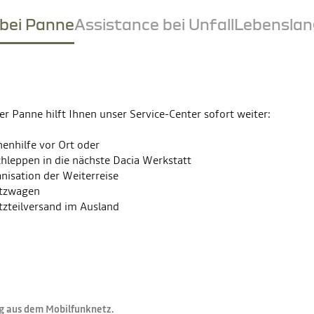
 bei Panne
Assistance bei Unfall
Lebenslan
ner Panne hilft Ihnen unser Service-Center sofort weiter:
enhilfe vor Ort oder
hleppen in die nächste Dacia Werkstatt
nisation der Weiterreise
atzwagen
tzteilversand im Ausland
ng aus dem Mobilfunknetz.