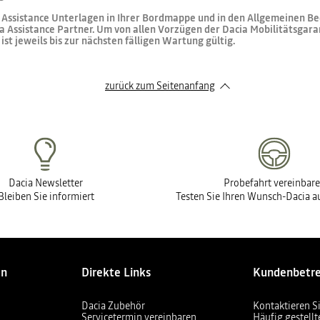
ia Assistance Unterlagen in Ihrer Bordmappe und in den Allgemeinen 
a Assistance Partner. Um von allen Vorzügen der Dacia Mobilitätsgaran
st jeweils bis zur nächsten fälligen Wartung gültig.
zurück zum Seitenanfang
Dacia Newsletter
Probefahrt vereinbar
Bleiben Sie informiert
Testen Sie Ihren Wunsch-Dacia au
en
Direkte Links
Kundenbetr
Dacia Zubehör
Kontaktieren S
Servicetermin vereinbaren
Häufig gestell