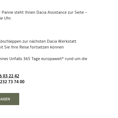
r Panne steht Ihnen Dacia Assistance zur Seite –
e Uhr.
Abschleppen zur nächsten Dacia Werkstatt
t Sie Ihre Reise fortsetzen können
eines Unfalls 365 Tage europaweit* rund um die
6 03 22 42
232 73 74 00
RAGEN