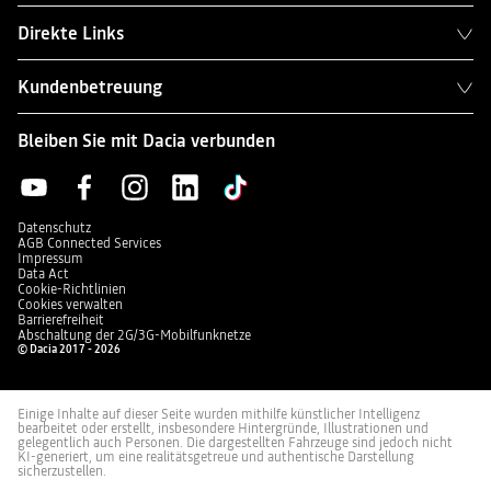
Direkte Links
Kundenbetreuung
Bleiben Sie mit Dacia verbunden
Datenschutz
AGB Connected Services
Impressum
Data Act
Cookie-Richtlinien
Cookies verwalten
Barrierefreiheit
Abschaltung der 2G/3G-Mobilfunknetze
© Dacia 2017 - 2026
Einige Inhalte auf dieser Seite wurden mithilfe künstlicher Intelligenz
bearbeitet oder erstellt, insbesondere Hintergründe, Illustrationen und
gelegentlich auch Personen. Die dargestellten Fahrzeuge sind jedoch nicht
KI-generiert, um eine realitätsgetreue und authentische Darstellung
sicherzustellen.