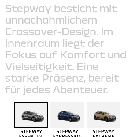
Stepway
besticht
mit
unnachahmlichem
Crossover-Design.
Im
Innenraum
liegt
der
Fokus
auf
Komfort
und
Vielseitigkeit.
Eine
starke
Präsenz,
bereit
für
jedes
Abenteuer.
STEPWAY
STEPWAY
STEPWAY
ESSENTIAL
EXPRESSION
EXTREME