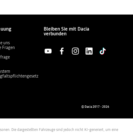
euung
Bleiben Sie mit Dacia
verbunden
ie uns
te Fragen
frage
ystem
gfaltspflichtengesetz
© Dacia 2017 - 2026
ersonen. Die dargestellten Fahrzeuge sind jedoch nicht KI-generiert, um eine