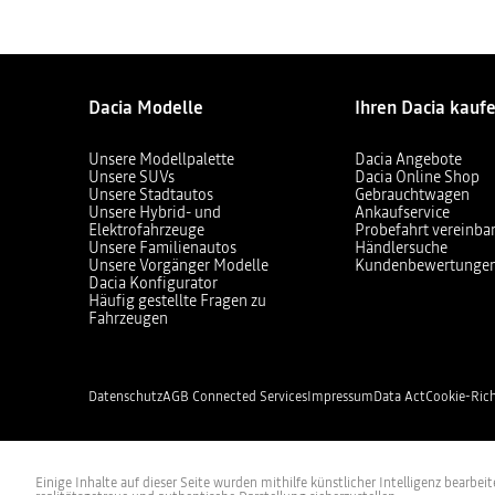
Dacia Modelle
Ihren Dacia kauf
Unsere Modellpalette
Dacia Angebote
Unsere SUVs
Dacia Online Shop
Unsere Stadtautos
Gebrauchtwagen
Unsere Hybrid- und
Ankaufservice
Elektrofahrzeuge
Probefahrt vereinba
Unsere Familienautos
Händlersuche
Unsere Vorgänger Modelle
Kundenbewertunge
Dacia Konfigurator
Häufig gestellte Fragen zu
Fahrzeugen
Datenschutz
AGB Connected Services
Impressum
Data Act
Cookie-Rich
Einige Inhalte auf dieser Seite wurden mithilfe künstlicher Intelligenz bearbe