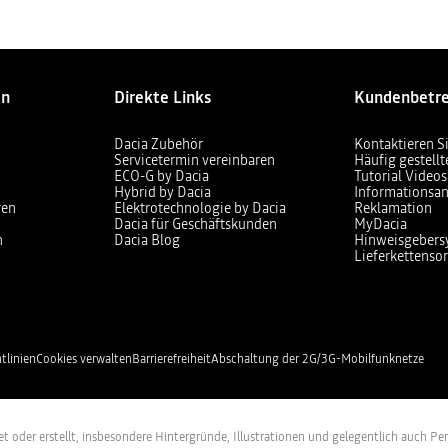
en
Direkte Links
Kundenbetr
Dacia Zubehör
Kontaktieren S
Servicetermin vereinbaren
Häufig gestell
ECO-G by Dacia
Tutorial Videos
Hybrid by Dacia
Informationsan
ren
Elektrotechnologie by Dacia
Reklamation
Dacia für Geschäftskunden
MyDacia
n
Dacia Blog
Hinweisgebers
Lieferkettensor
tlinien
Cookies verwalten
Barrierefreiheit
Abschaltung der 2G/3G-Mobilfunknetze
itet oder erstellt, insbesondere Hintergründe, Illustrationen und gelegentlich auch P