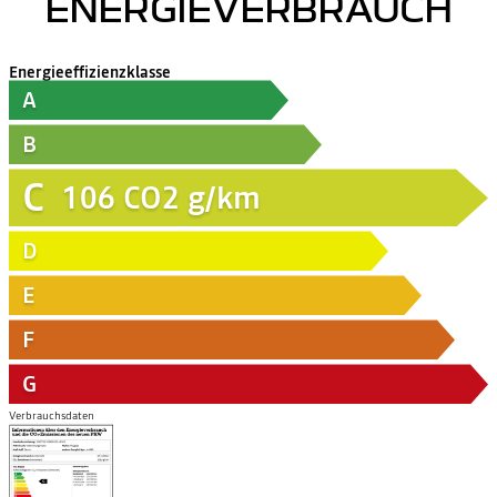
ENERGIEVERBRAUCH
Energieeffizienzklasse
A
B
C
106
CO2 g/km
D
E
F
G
Verbrauchsdaten