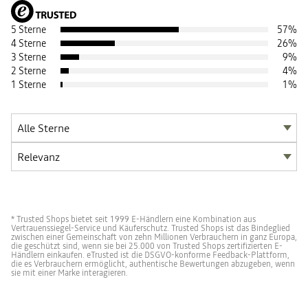
5 Sterne
57
%
4 Sterne
26
%
3 Sterne
9
%
2 Sterne
4
%
1 Sterne
1
%
* Trusted Shops bietet seit 1999 E-Händlern eine Kombination aus
Vertrauenssiegel-Service und Käuferschutz. Trusted Shops ist das Bindeglied
zwischen einer Gemeinschaft von zehn Millionen Verbrauchern in ganz Europa,
die geschützt sind, wenn sie bei 25.000 von Trusted Shops zertifizierten E-
Händlern einkaufen. eTrusted ist die DSGVO-konforme Feedback-Plattform,
die es Verbrauchern ermöglicht, authentische Bewertungen abzugeben, wenn
sie mit einer Marke interagieren.