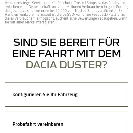
Vertrauenssiegel-Service und Käuferschutz. Trusted Shops ist das Bindeglied
zwischen einer Gemeinschaft von zehn Millionen Verbrauchern in ganz Europa,
die geschützt sind, wenn sie bei 25.000 von Trusted Shops zertifizierten E-
Händlern einkaufen. eTrusted ist die DSGVO-konforme Feedback-Plattform,
die es Verbrauchern ermöglicht, authentische Bewertungen abzugeben, wenn
sie mit einer Marke interagieren.
SIND SIE BEREIT FÜR
EINE FAHRT MIT DEM
DACIA DUSTER?
konfigurieren Sie Ihr Fahrzeug
Probefahrt vereinbaren