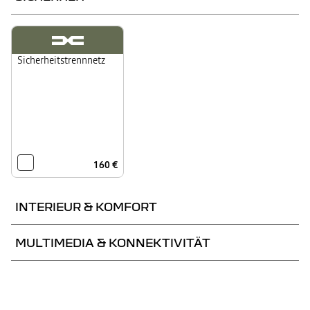
Sicherheitstrennnetz
160 €
INTERIEUR & KOMFORT
MULTIMEDIA & KONNEKTIVITÄT
Beheizbare Vordersitze
Komfort-Paket
Media Nav Live inkl.
Connected Navigation