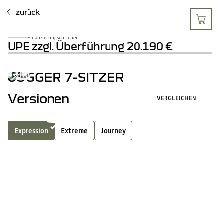
zurück
Finanzierungsoptionen
UPE zzgl. Überführung
20.190 €
JOGGER 7-SITZER
Versionen
VERGLEICHEN
Expression
Extreme
Journey
Full Hybrid
Benzin
LPG
4
Ausstattungsmerkmale inklusive
ALLE AUSSTATTUNGSMERKMAL
Seitenscheiben hinten und Heckscheibe stark getönt
Modulare Dachreling, quer zur Fahrtrichtung montierbar