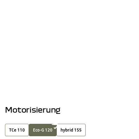
Erhöhte Mittelkonsole mit Armlehne und Staufach
Rückfahrkamera
Wartung fällig? Jetzt
durchführen und 1 Jahr extra
Dacia Treuegarantie² sichern!
MEHR ERFAHREN
Motorisierung
TCe 110
Eco-G 120
hybrid 155