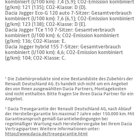
kombiniert (l/100 km): 7,4 (5,9); CO2-Emission kombiniert
A
einen
poliertem
Sie
–
Fahrgeräusch
68
43 €
78 €
Seitenscheiben hinten und Heckscheibe stark getönt
(g/km): 121 (135); CO2-Klasse: D (D).
Hauch
Edelstahl
Ihr
Kopfstützenhalterung
von
als
Smartphone
zzgl. Montagekosten
zzgl. Montagekosten
Dacia Jogger Eco-G 120 auto 7-Sitzer: Gesamtverbrauch
Exklusivität.
robuste
B
per
Satz
Ergänzung
Induktionsladung
kombiniert (l/100 km): 7,6 (6,1); CO2-Emission kombiniert
von
des
durch
KAROSSERIEAUFBAU
(g/km): 123 (138); CO2-Klasse: D (E).
2
Fahrzeughecks.
einfachen
C
Haifischantenne
YouClip,
YouClip – Tasche
YouClip,
YouClip - 3 in 1
Seitenschwellern
Kontakt
Dacia Jogger TCe 110 7-Sitzer: Gesamtverbrauch
das
das
(rechts
mit
(Getränkehalter, Haken,
neue
neue
Karosserieform
Monocorps
und
kombiniert (l/100 km): 6; CO2-Emission kombiniert
der
intelligente
intelligente
links).
D
Ladestation
Lampe)
121
CO2 g/km
(g/km): 136; CO2-Klasse: E.
Zubehör
Zubehör
aufladen.
im
im
Dacia Jogger hybrid 155 7-Sitzer: Gesamtverbrauch
„DaciaStil”.
"DaciaStil"
Modulare Dachreling, quer zur Fahrtrichtung montierbar
Anzahl Türen
5
Eine
zur
kombiniert (l/100 km): 4,6; CO2-Emission kombiniert
Tasche,
Verwendung
E
(g/km): 104; CO2-Klasse: C.
die
an
geschlossen
allen
oder
YouClip-
geöffnet
Befestigungspunkten
GETRIEBE
F
im
im
Organizer-
Fahrzeug,
Heckscheibe beheizbar
Die Zubehörprodukte sind eine Bestandsliste des Zubehörs der
Modus
einschließlich
1
Getriebeart
6-Gang-Schaltgetriebe
G
an
an
Renault Deutschland AG. Es handelt sich nicht um ein Angebot
allen
der
45 €
53 €
des von Ihnen ausgewählten Dacia Partners, Montagekosten
YouClip-
Kopfstützenhalterung.
Befestigungspunkten
Mit
Verbrauchsdaten
sind nicht enthalten. Bitte fragen Sie Ihren Dacia Partner für ein
im
diesem
herunterladen
Außenspiegel in Wagenfarbe
Angebot.
FÜLLMENGEN
Auto
3-
verwendet
in-
YouClip,
YouClip - Tablethalter
YouClip,
YouClip -
werden
1-
Dacia Treuegarantie der Renault Deutschland AG, nach Ablauf
2
das
das
kann,
System
Tank (l)
50 (50)
Kopfstützenhalterung
neue
neue
einschließlich
sind
der Herstellergarantie bis maximal 7 Jahre oder 150.000 km. Mit
intelligente
intelligente
der
Sie
Stoßfänger in Wagenfarbe
Garantieanspruch gemäß Garantiebedingungen bei
Zubehör.
Zubehör.
Kopfstützenhalterung.
für
Mit
Mit
regelmäßiger Wartung nach Herstellervorgabe bei Ihrem Dacia
Praktisch
alle
diesem
dieser
auch
Situationen
Vertragspartner. Weitere Informationen unter:
LENKUNG
YouClip-
verstellbaren
außerhalb
gerüstet
https://www.dacia.de/treuegarantie.html
Tablet-
Halterung
des
-
Halter
können
Fahrzeugs
im
können
Sie