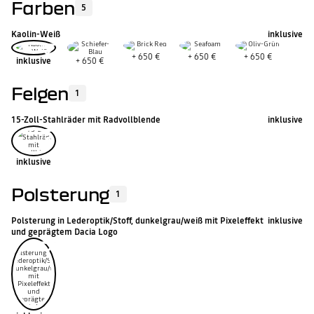
Farben
5
Kaolin-Weiß
inklusive
+
650 €
+
650 €
+
650 €
inklusive
+
650 €
Felgen
1
15-Zoll-Stahlräder mit Radvollblende
inklusive
inklusive
Polsterung
1
Polsterung in Lederoptik/Stoff, dunkelgrau/weiß mit Pixeleffekt
inklusive
und geprägtem Dacia Logo