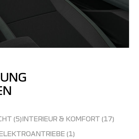
TUNG
EN
CHT (5)
INTERIEUR & KOMFORT (17)
ELEKTROANTRIEBE (1)