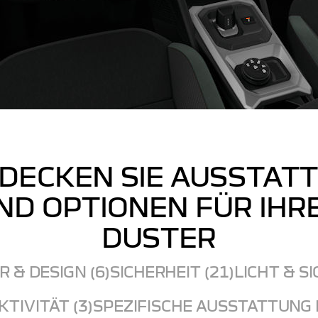
DECKEN SIE AUSSTAT
ND OPTIONEN FÜR IHR
DUSTER
 & DESIGN (6)
SICHERHEIT (21)
LICHT & SI
TIVITÄT (3)
SPEZIFISCHE AUSSTATTUNG 