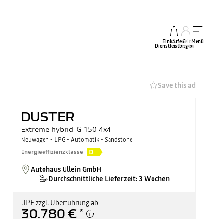
Einkäufe &
mein
Menü
Dienstleistungen
Konto
Save this ad
DUSTER
Extreme hybrid-G 150 4x4
Neuwagen - LPG - Automatik - Sandstone
D
Energieeffizienzklasse
Autohaus Ullein GmbH
Durchschnittliche Lieferzeit: 3 Wochen
UPE zzgl. Überführung ab
30.780 €
*