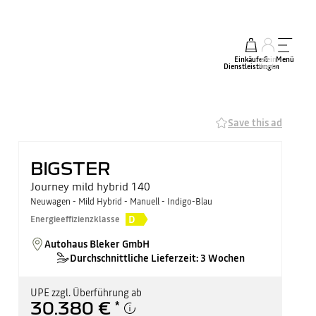
Einkäufe &
mein
Menü
Dienstleistungen
Konto
Save this ad
BIGSTER
Journey mild hybrid 140
Neuwagen - Mild Hybrid - Manuell - Indigo-Blau
D
Energieeffizienzklasse
Autohaus Bleker GmbH
Durchschnittliche Lieferzeit: 3 Wochen
UPE zzgl. Überführung ab
30.380 €
*