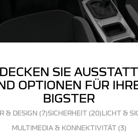
DECKEN SIE AUSSTAT
ND OPTIONEN FÜR IHR
BIGSTER
 & DESIGN (7)
SICHERHEIT (20)
LICHT & SI
MULTIMEDIA & KONNEKTIVITÄT (3)