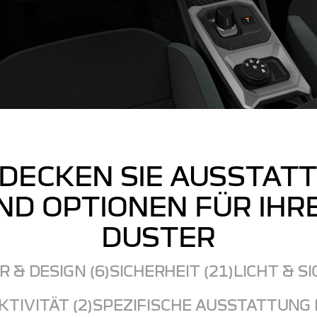
DECKEN SIE AUSSTAT
ND OPTIONEN FÜR IHR
DUSTER
 & DESIGN (6)
SICHERHEIT (21)
LICHT & SI
TIVITÄT (2)
SPEZIFISCHE AUSSTATTUNG 