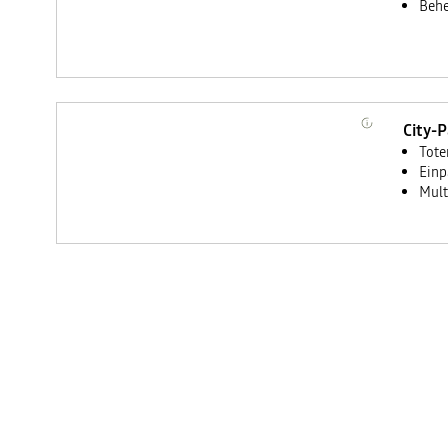
Behe
City-
Tote
Einp
Mult