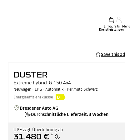
Einkäufe &
mein
Menü
Dienstleistungen
Konto
Save this ad
DUSTER
Extreme hybrid-G 150 4x4
Neuwagen - LPG - Automatik - Perlmutt-Schwarz
D
Energieeffizienzklasse
Dresdener Auto AG
Durchschnittliche Lieferzeit: 3 Wochen
UPE zzgl. Überführung ab
31.480 €
*