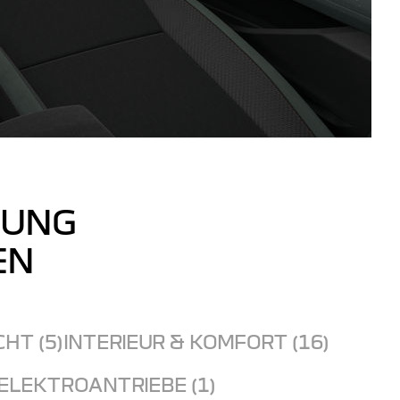
TUNG
EN
CHT (5)
INTERIEUR & KOMFORT (16)
ELEKTROANTRIEBE (1)