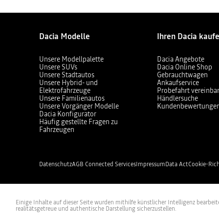
Dacia Modelle
Ihren Dacia kauf
Unsere Modellpalette
Dacia Angebote
Unsere SUVs
Dacia Online Shop
Unsere Stadtautos
Gebrauchtwagen
Unsere Hybrid- und
Ankaufservice
Elektrofahrzeuge
Probefahrt vereinba
Unsere Familienautos
Händlersuche
Unsere Vorgänger Modelle
Kundenbewertunge
Dacia Konfigurator
Häufig gestellte Fragen zu
Fahrzeugen
Datenschutz
AGB Connected Services
Impressum
Data Act
Cookie-Rich
Einige Inhalte auf dieser Seite wurden mithilfe künstlicher Intelligenz bearbe
realitätsgetreue und authentische Darstellung sicherzustellen.