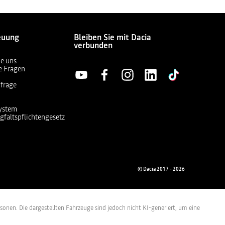
euung
Bleiben Sie mit Dacia
verbunden
ie uns
te Fragen
frage
ystem
gfaltspflichtengesetz
© Dacia 2017 - 2026
ersonen. Die dargestellten Fahrzeuge sind jedoch nicht KI-generiert, um eine