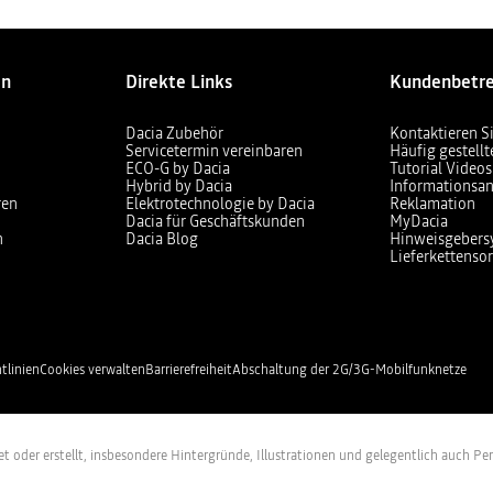
en
Direkte Links
Kundenbetr
Dacia Zubehör
Kontaktieren S
Servicetermin vereinbaren
Häufig gestell
ECO-G by Dacia
Tutorial Videos
Hybrid by Dacia
Informationsan
ren
Elektrotechnologie by Dacia
Reklamation
Dacia für Geschäftskunden
MyDacia
n
Dacia Blog
Hinweisgebers
Lieferkettensor
tlinien
Cookies verwalten
Barrierefreiheit
Abschaltung der 2G/3G-Mobilfunknetze
itet oder erstellt, insbesondere Hintergründe, Illustrationen und gelegentlich auch P