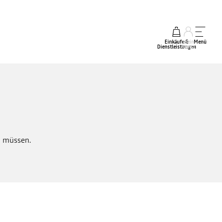
Einkäufe &
mein
Menü
Dienstleistungen
Konto
n müssen.