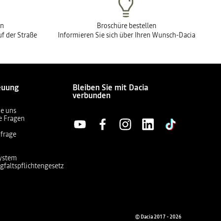
en
Broschüre bestellen
f der Straße
Informieren Sie sich über Ihren Wunsch-Dacia
euung
Bleiben Sie mit Dacia
verbunden
ie uns
te Fragen
frage
ystem
gfaltspflichtengesetz
© Dacia 2017 - 2026