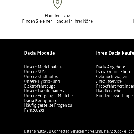
Händlersuche
Finden Sie einen Händler in Ihrer Nähe
Dacia Modelle
Ihren Dacia kauf
Unsere Modellpalette
Dacia Angebote
Unsere SUVs
Dacia Online Shop
Unsere Stadtautos
Gebrauchtwagen
Unsere Hybrid- und
Ankaufservice
Elektrofahrzeuge
Probefahrt vereinba
Unsere Familienautos
Händlersuche
Unsere Vorgänger Modelle
Kundenbewertunge
Dacia Konfigurator
Häufig gestellte Fragen zu
Fahrzeugen
Datenschutz
AGB Connected Services
Impressum
Data Act
Cookie-Rich