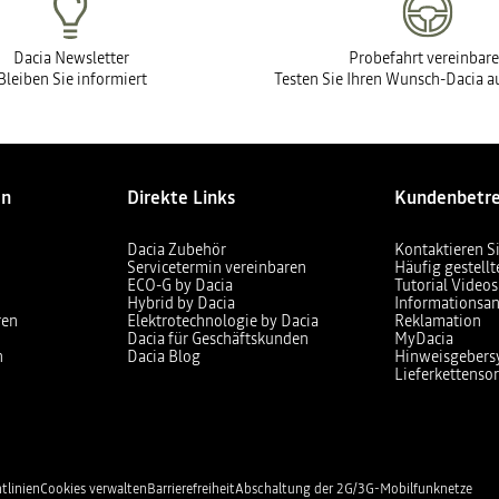
Dacia Newsletter
Probefahrt vereinbar
Bleiben Sie informiert
Testen Sie Ihren Wunsch-Dacia au
en
Direkte Links
Kundenbetr
Dacia Zubehör
Kontaktieren S
Servicetermin vereinbaren
Häufig gestell
ECO-G by Dacia
Tutorial Videos
Hybrid by Dacia
Informationsan
ren
Elektrotechnologie by Dacia
Reklamation
Dacia für Geschäftskunden
MyDacia
n
Dacia Blog
Hinweisgebers
Lieferkettensor
tlinien
Cookies verwalten
Barrierefreiheit
Abschaltung der 2G/3G-Mobilfunknetze