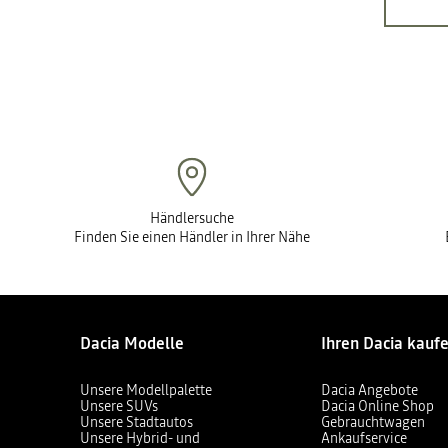
Händlersuche
Finden Sie einen Händler in Ihrer Nähe
Dacia Modelle
Ihren Dacia kauf
Unsere Modellpalette
Dacia Angebote
Unsere SUVs
Dacia Online Shop
Unsere Stadtautos
Gebrauchtwagen
Unsere Hybrid- und
Ankaufservice