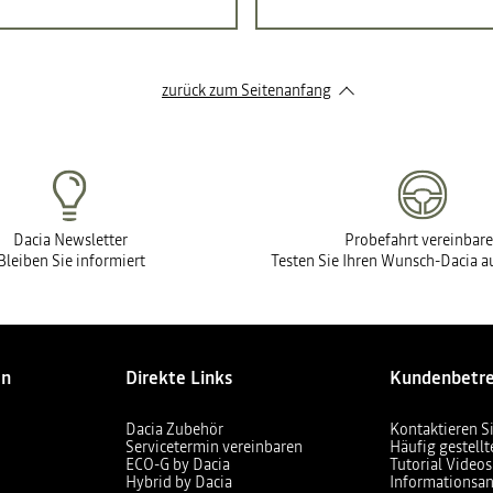
zurück zum Seitenanfang
Dacia Newsletter
Probefahrt vereinbar
Bleiben Sie informiert
Testen Sie Ihren Wunsch-Dacia au
en
Direkte Links
Kundenbetr
Dacia Zubehör
Kontaktieren S
Servicetermin vereinbaren
Häufig gestell
ECO-G by Dacia
Tutorial Videos
Hybrid by Dacia
Informationsan