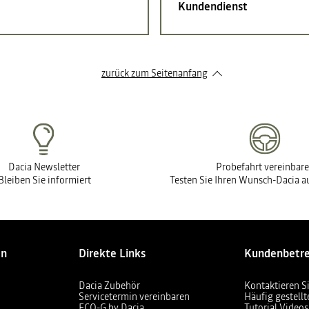
Kundendienst
zurück zum Seitenanfang
Dacia Newsletter
Probefahrt vereinbar
Bleiben Sie informiert
Testen Sie Ihren Wunsch-Dacia au
en
Direkte Links
Kundenbetr
Dacia Zubehör
Kontaktieren S
Servicetermin vereinbaren
Häufig gestell
ECO-G by Dacia
Tutorial Videos