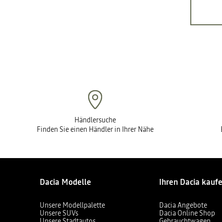
Händlersuche
Finden Sie einen Händler in Ihrer Nähe
Dacia Modelle
Ihren Dacia kauf
Unsere Modellpalette
Dacia Angebote
Unsere SUVs
Dacia Online Shop
Unsere Stadtautos
Gebrauchtwagen