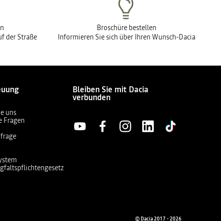
en
Broschüre bestellen
f der Straße
Informieren Sie sich über Ihren Wunsch-Dacia
euung
Bleiben Sie mit Dacia
verbunden
ie uns
te Fragen
frage
ystem
gfaltspflichtengesetz
© Dacia 2017 - 2026