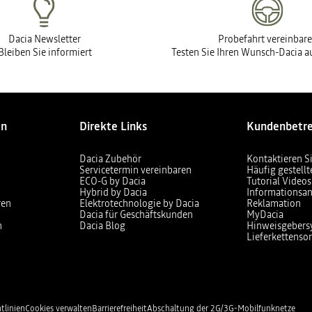
Dacia Newsletter
Probefahrt vereinbar
Bleiben Sie informiert
Testen Sie Ihren Wunsch-Dacia au
en
Direkte Links
Kundenbetr
Dacia Zubehör
Kontaktieren S
Servicetermin vereinbaren
Häufig gestell
ECO-G by Dacia
Tutorial Videos
Hybrid by Dacia
Informationsan
ren
Elektrotechnologie by Dacia
Reklamation
Dacia für Geschäftskunden
MyDacia
n
Dacia Blog
Hinweisgebers
Lieferkettensor
tlinien
Cookies verwalten
Barrierefreiheit
Abschaltung der 2G/3G-Mobilfunknetze