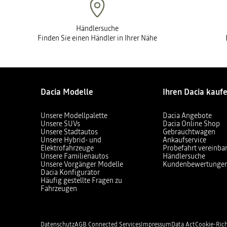
Händlersuche
Finden Sie einen Händler in Ihrer Nähe
Dacia Modelle
Ihren Dacia kauf
Unsere Modellpalette
Dacia Angebote
Unsere SUVs
Dacia Online Shop
Unsere Stadtautos
Gebrauchtwagen
Unsere Hybrid- und
Ankaufservice
Elektrofahrzeuge
Probefahrt vereinba
Unsere Familienautos
Händlersuche
Unsere Vorgänger Modelle
Kundenbewertunge
Dacia Konfigurator
Häufig gestellte Fragen zu
Fahrzeugen
Datenschutz
AGB Connected Services
Impressum
Data Act
Cookie-Rich