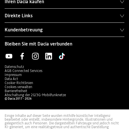
Ihren Dacia kaufen
Direkte Links
Kundenbetreuung
Bleiben Sie mit Dacia verbunden
Datenschutz
AGB Connected Services
Impressum
Data Act
Cookie-Richtlinien
Cookies verwalten
Barrierefreiheit
Abschaltung der 2G/3G-Mobilfunknetze
© Dacia 2017 - 2026
Einige Inhalte auf dieser Seite wurden mithilfe künstlicher Intelligenz
bearbeitet oder erstellt, insbesondere Hintergründe, Illustrationen und
gelegentlich auch Personen. Die dargestellten Fahrzeuge sind jedoch nicht
KI-generiert, um eine realitätsgetreue und authentische Darstellung