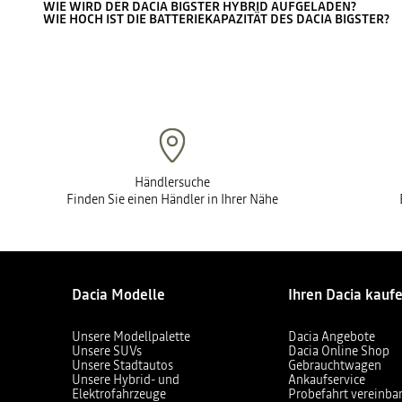
WIE WIRD DER DACIA BIGSTER HYBRID AUFGELADEN?
WIE HOCH IST DIE BATTERIEKAPAZITÄT DES DACIA BIGSTER?
Händlersuche
Finden Sie einen Händler in Ihrer Nähe
Dacia Modelle
Ihren Dacia kauf
Unsere Modellpalette
Dacia Angebote
Unsere SUVs
Dacia Online Shop
Unsere Stadtautos
Gebrauchtwagen
Unsere Hybrid- und
Ankaufservice
Elektrofahrzeuge
Probefahrt vereinba