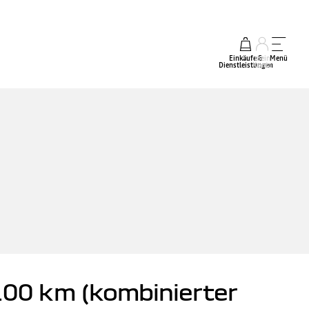
Einkäufe &
mein
Menü
Dienstleistungen
Konto
100 km (kombinierter