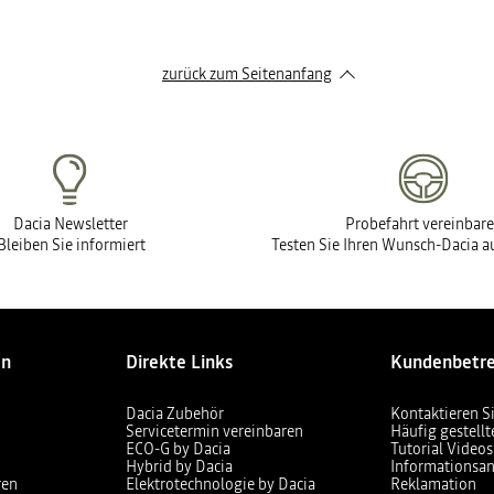
zurück zum Seitenanfang
Dacia Newsletter
Probefahrt vereinbar
Bleiben Sie informiert
Testen Sie Ihren Wunsch-Dacia au
en
Direkte Links
Kundenbetr
Dacia Zubehör
Kontaktieren S
Servicetermin vereinbaren
Häufig gestell
ECO-G by Dacia
Tutorial Videos
Hybrid by Dacia
Informationsan
ren
Elektrotechnologie by Dacia
Reklamation