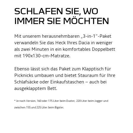
SCHLAFEN SIE, WO
Youtube ist deaktiviert. Erlauben Sie die Verwendung von
Social Cookies, um auf den Videoinhalt zuzugreifen.
IMMER SIE MÖCHTEN
ICH LEHNE AB
Mit unserem herausnehmbaren „3-in-1“-Paket
ICH STIMME ZU
verwandeln Sie das Heck Ihres Dacia in weniger
als zwei Minuten in ein komfortables Doppelbett
mit 190x130-cm-Matratze.
Ebenso lässt sich das Paket zum Klapptisch für
Picknicks umbauen und bietet Stauraum für Ihre
Schlafsäcke oder Einkaufstaschen – auch bei
ausgeklapptem Bett.
* Je nach Version, 160 oder 175 Liter beim Duster, 220 Liter beim Jogger und
zwischen 155 und 225 Liter beim Bigster.