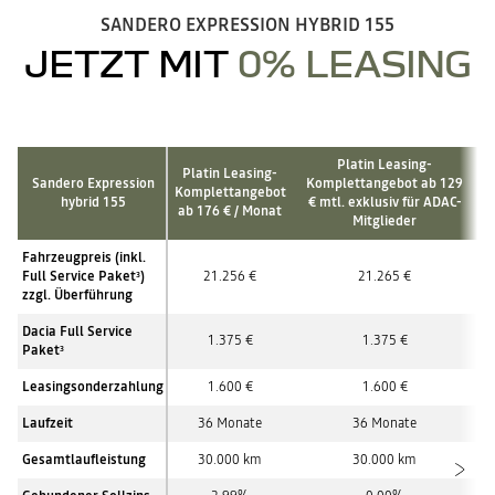
SANDERO EXPRESSION HYBRID 155
JETZT MIT
0% LEASING
Platin Leasing-
Platin Leasing-
Sandero Expression
Komplettangebot ab 129
Komplettangebot
hybrid 155
€ mtl. exklusiv für ADAC-
ab 176 € / Monat
Mitglieder
Fahrzeugpreis (inkl.
Full Service Paket
)
21.256 €
21.265 €
3
zzgl. Überführung
Dacia Full Service
1.375 €
1.375 €
Paket
3
Leasingsonderzahlung
1.600 €
1.600 €
Laufzeit
36 Monate
36 Monate
Gesamtlaufleistung
30.000 km
30.000 km