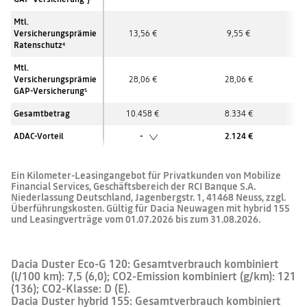
Mtl.
Versicherungsprämie
13,56 €
9,55 €
Ratenschutz
4
Mtl.
Versicherungsprämie
28,06 €
28,06 €
GAP-Versicherung
5
Gesamtbetrag
10.458 €
8.334 €
ADAC-Vorteil
-
2.124 €
Ein Kilometer-Leasingangebot für Privatkunden von Mobilize
Financial Services, Geschäftsbereich der RCI Banque S.A.
Niederlassung Deutschland, Jagenbergstr. 1, 41468 Neuss, zzgl.
Überführungskosten. Gültig für Dacia Neuwagen mit hybrid 155
und Leasingverträge vom 01.07.2026 bis zum 31.08.2026.
Dacia Duster Eco-G 120: Gesamtverbrauch kombiniert
(l/100 km): 7,5 (6,0); CO2-Emission kombiniert (g/km): 121
(136); CO2-Klasse: D (E).
Dacia Duster hybrid 155: Gesamtverbrauch kombiniert