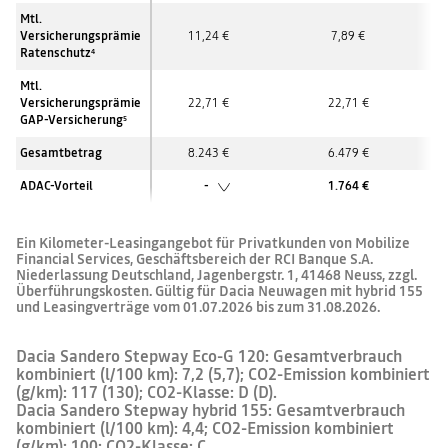
Mtl.
Versicherungsprämie
11,24 €
7,89 €
Ratenschutz
4
Mtl.
Versicherungsprämie
22,71 €
22,71 €
GAP-Versicherung
5
Gesamtbetrag
8.243 €
6.479 €
ADAC-Vorteil
-
1.764 €
Ein Kilometer-Leasingangebot für Privatkunden von Mobilize
Financial Services, Geschäftsbereich der RCI Banque S.A.
Niederlassung Deutschland, Jagenbergstr. 1, 41468 Neuss, zzgl.
Überführungskosten. Gültig für Dacia Neuwagen mit hybrid 155
und Leasingverträge vom 01.07.2026 bis zum 31.08.2026.
Dacia Sandero Stepway Eco-G 120: Gesamtverbrauch
kombiniert (l/100 km): 7,2 (5,7); CO2-Emission kombiniert
(g/km): 117 (130); CO2-Klasse: D (D).
Dacia Sandero Stepway hybrid 155: Gesamtverbrauch
kombiniert (l/100 km): 4,4; CO2-Emission kombiniert
(g/km): 100; CO2-Klasse: C.