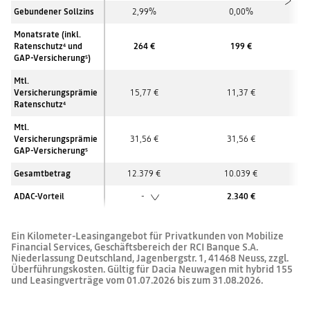
Gebundener Sollzins
2,99%
0,00%
Monatsrate (inkl.
Ratenschutz
und
264 €
199 €
4
GAP-Versicherung
)
5
Mtl.
Versicherungsprämie
15,77 €
11,37 €
Ratenschutz
4
Mtl.
Versicherungsprämie
31,56 €
31,56 €
GAP-Versicherung
5
Gesamtbetrag
12.379 €
10.039 €
ADAC-Vorteil
-
2.340 €
Ein Kilometer-Leasingangebot für Privatkunden von Mobilize
Financial Services, Geschäftsbereich der RCI Banque S.A.
Niederlassung Deutschland, Jagenbergstr. 1, 41468 Neuss, zzgl.
Überführungskosten. Gültig für Dacia Neuwagen mit hybrid 155
und Leasingverträge vom 01.07.2026 bis zum 31.08.2026.