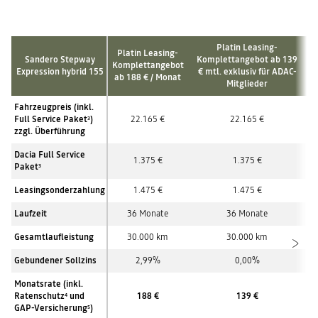
Platin Leasing-
Platin Leasing-
Sandero Stepway
Komplettangebot ab 139
Komplettangebot
Expression hybrid 155
€ mtl. exklusiv für ADAC-
ab 188 € / Monat
Mitglieder
Fahrzeugpreis (inkl.
Full Service Paket
)
22.165 €
22.165 €
3
zzgl. Überführung
Dacia Full Service
1.375 €
1.375 €
Paket
3
Leasingsonderzahlung
1.475 €
1.475 €
Laufzeit
36 Monate
36 Monate
Gesamtlaufleistung
30.000 km
30.000 km
Gebundener Sollzins
2,99%
0,00%
Monatsrate (inkl.
Ratenschutz
und
188 €
139 €
4
GAP-Versicherung
)
5