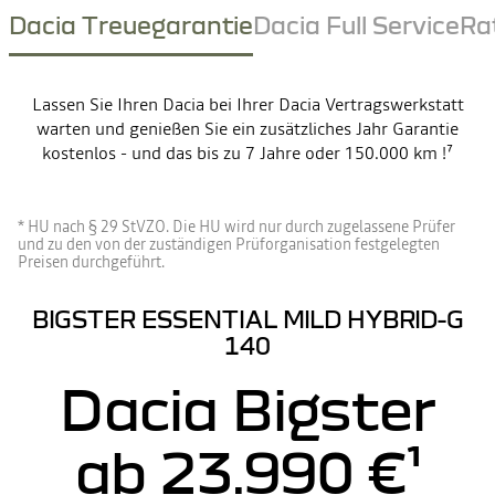
Dacia Treuegarantie
Dacia Full Service
Ra
Lassen Sie Ihren Dacia bei Ihrer Dacia Vertragswerkstatt
warten und genießen Sie ein zusätzliches Jahr Garantie
kostenlos - und das bis zu 7 Jahre oder 150.000 km !⁷
* HU nach § 29 StVZO. Die HU wird nur durch zugelassene Prüfer
und zu den von der zuständigen Prüforganisation festgelegten
Preisen durchgeführt.
BIGSTER ESSENTIAL MILD HYBRID-G
140
Dacia Bigster
ab 23.990 €¹