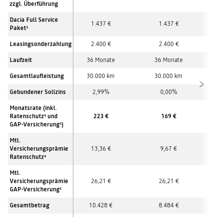
zzgl. Überführung
Dacia Full Service
1.437 €
1.437 €
Paket
3
Leasingsonderzahlung
2.400 €
2.400 €
Laufzeit
36 Monate
36 Monate
Gesamtlaufleistung
30.000 km
30.000 km
Gebundener Sollzins
2,99%
0,00%
Monatsrate (inkl.
Ratenschutz
und
223 €
169 €
4
GAP-Versicherung
)
5
Mtl.
Versicherungsprämie
13,36 €
9,67 €
Ratenschutz
4
Mtl.
Versicherungsprämie
26,21 €
26,21 €
GAP-Versicherung
5
Gesamtbetrag
10.428 €
8.484 €