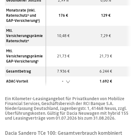
Gebundener Sollzins
2,99%
0,00%
Monatsrate (inkl.
Ratenschutz
und
176 €
129 €
4
GAP-Versicherung
)
5
Mtl.
Versicherungsprämie
10,48 €
7,29 €
Ratenschutz
4
Mtl.
Versicherungsprämie
21,73 €
21,73 €
GAP-Versicherung
5
Gesamtbetrag
7.936 €
6.244 €
ADAC-Vorteil
-
1.692 €
Ein Kilometer-Leasingangebot für Privatkunden von Mobilize
Financial Services, Geschäftsbereich der RCI Banque S.A.
Niederlassung Deutschland, Jagenbergstr. 1, 41468 Neuss, zzgl.
Überführungskosten. Gültig für Dacia Neuwagen mit hybrid 155
und Leasingverträge vom 01.07.2026 bis zum 31.08.2026.
Dacia Sandero TCe 100: Gesamtverbrauch kombiniert