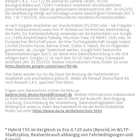
Renault S.A.S., 122‑122 bis avenue du Général Leclerc, 92100
Boulogne‑Billancourt CEDEX Frankreich verarbeiten die erforderlichen
personenbezogenen Daten als gemeinsame Verantwortliche (Art. 26 DSGVO).
Die Verarbeitung erfolgt auf Grundlage unseres berechtigten Interesses (Art. 6
Abs. 1 lit. f DSGVO), eine nutzerfreundliche Händlersuche bereitzustellen.
Je nach Eingabe verarbeiten wir Standortdaten (PLZ/Ort oder – bei Freigabe –
Ihren Gerätestandort) sowie Ihre IP-Adresse zur technischen Bereitstellung
der Karte. Zur Kartendarstellung verwenden wir die Kartendaten von Google
LLC (1600 Amphitheatre Parkway, Mountain View, CA 94043, USA) oder, im
Europäischen Wirtschaftsraum, die ihrer Tochtergesellschaft Google Ireland
Limited (Gordon House, Barrow Street, Dublin 4, Irland), die im Folgenden
gemeinsam, als „Google“ bezeichnet werden. Google führt bestimmte
Datenverarbeitungen durch, bei denen eine Datenübermittlung in die USA
erfolgen kann. Google LLC ist nach dem EU US Data Privacy Framework
zertifiziert (Art. 45 DSGVO). Weitere Informationen hierzu finden Sie unter
https://policies.google.com/privacy?hl=de
.
Ihre Daten werden nur für die Dauer der Nutzung der Kartenfunktion
verarbeitet und anschließend gelöscht. Weder die Renault Deutschland AG
noch Renault S.A.S. speichern Ihre Daten.
Fragen zum Datenschutz richten Sie bitte an:
datenschutz.deutschland@renault.de
. Weitere Informationen insbesondere
zu Ihren bestehenden Rechten wie Ihr Recht auf Auskunft, Berichtigung,
Löschung, Einschränkung der Verarbeitung, Datenübertragbarkeit oder
Widerspruch sowie zu Ihrem Beschwerderecht bei der Aufsichtsbehörde
finden Sie unter
https://www.dacia.de/datenschutz.html
.
* Hybrid 155 im Vergleich zu Eco-G 120 auto (Benzin) im WLTP-
Stadtzyklus, Realverbrauch abhängig von Fahrbedingungen und
Fahrstil.