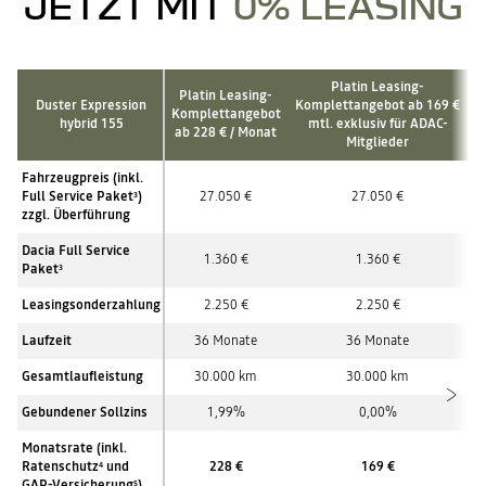
JETZT MIT
0% LEASING
Platin Leasing-
Platin Leasing-
Duster Expression
Komplettangebot ab 169 €
Komplettangebot
hybrid 155
mtl.
exklusiv für ADAC-
ab 228 € / Monat
Mitglieder
Fahrzeugpreis (inkl.
Full Service Paket
)
27.050 €
27.050 €
3
zzgl. Überführung
Dacia Full Service
1.360 €
1.360 €
Paket
3
Leasingsonderzahlung
2.250 €
2.250 €
Laufzeit
36 Monate
36 Monate
Gesamtlaufleistung
30.000 km
30.000 km
Gebundener Sollzins
1,99%
0,00%
Monatsrate (inkl.
Ratenschutz
und
228 €
169 €
4
GAP-Versicherung
)
5