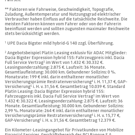
** Faktoren wie Fahrweise, Geschwindigkeit, Topografie,
Zuladung, Außentemperatur und Nutzungsgrad elektrischer
Verbraucher haben Einfluss auf die tatsächliche Reichweite. Die
meisten Faktoren können vom Fahrer oder von der Fahrerin
beeinflusst werden und sollten zugunsten maximaler Reichweite
stets berücksichtigt werden.
UPE Dacia Bigster mild hybrid-G 140 zzgl. Überführung.
1
Angebotsbeispiel Platin Leasing exklusiv für ADAC Mitglieder:
2
Dacia Bigster Expression hybrid 155: Fahrzeugpreis inkl. Dacia
Full Service Vertrag
im Wert von 1.432 €: 30.332 €.
3
Leasingsonderzahlung: 2.875 €. Laufzeit: 36 Monate.
Gesamtlaufleistung: 30.000 km. Gebundener Sollzins: 0 %.
Monatsrate: 199 € inkl. darin enthaltener monatlicher
Versicherungsprämie Restratenversicherung
i. H. 11,37 €, GAP-
4
Versicherung
i. H. v. 31,56 €. Gesamtbetrag 10.039 €. Standard
5
Platin Leasing: Dacia Bigster Expression hybrid 155:
Fahrzeugpreis inkl. Dacia Full Service Vertrag
im Wert von
3
1.432 €: 30.322 €. Leasingsonderzahlung: 2.875 €. Laufzeit: 36
Monate. Gesamtlaufleistung: 30.000 km. Gebundener Sollzins:
2,99 %. Monatsrate: 264 € inkl. darin enthaltener monatlicher
Versicherungsprämie Restratenversicherung
i. H. v. 15,77 €,
4
GAP-Versicherung
i. H. v. 31,56 €. Gesamtbetrag 12.379 €.
5
Ein Kilometer-Leasingangebot für Privatkunden von Mobilize
Financial Services, Geschäftsbereich der RCI Banque S.A.