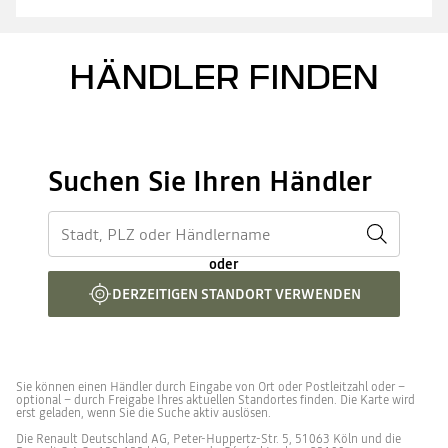
HÄNDLER FINDEN
Suchen Sie Ihren Händler
oder
DERZEITIGEN STANDORT VERWENDEN
Sie können einen Händler durch Eingabe von Ort oder Postleitzahl oder –
optional – durch Freigabe Ihres aktuellen Standortes finden. Die Karte wird
erst geladen, wenn Sie die Suche aktiv auslösen.
Die Renault Deutschland AG, Peter-Huppertz-Str. 5, 51063 Köln und die