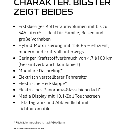
HARAKTER. BIGSTER Z
EIGT BEIDES
Erstklassiges Kofferraumvolumen mit bis zu
546 Litern* – ideal für Familie, Reisen und
große Vorhaben
Hybrid‑Motorisierung mit 158 PS – effizient,
modern und kraftvoll unterwegs
Geringer Kraftstoffverbrauch von 4,7 l/100 km
(Gesamtverbrauch kombiniert)
Modulare Dachreling*
Elektrisch verstellbarer Fahrersitz*
Elektrische Heckklappe*
Elektrisches Panorama‑Glasschiebedach*
Media Display mit 10,1‑Zoll Touchscreen
LED‑Tagfahr- und Abblendlicht mit
Lichtautomatik
* Rücksitzlehne aufrecht, nach VDA-Norm.
** Ausstattungsabhängig.