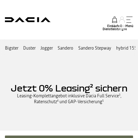
Einkäufe &
mein
Menü
Dienstleistungen
Konto
Bigster
Duster
Jogger
Sandero
Sandero Stepway
hybrid 155
Jetzt 0% Leasing² sichern
Leasing-Komplettangebot inklusive Dacia Full Service
,
3
Ratenschutz
und GAP-Versicherung
4
5