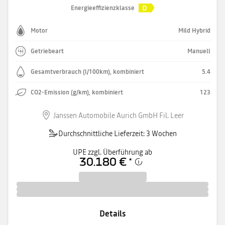
D
Energieeffizienzklasse
Motor
Mild Hybrid
Getriebeart
Manuell
Gesamtverbrauch (l/100km), kombiniert
5.4
CO2-Emission (g/km), kombiniert
123
Janssen Automobile Aurich GmbH Fil. Leer
Durchschnittliche Lieferzeit: 3 Wochen
UPE zzgl. Überführung ab
30.180 €
*
Details