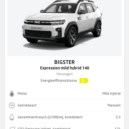
BIGSTER
Expression mild hybrid 140
Neuwagen
D
Energieeffizienzklasse
Motor
Mild Hybrid
Getriebeart
Manuell
Gesamtverbrauch (l/100km), kombiniert
5.3
CO2-Emission (g/km), kombiniert
121