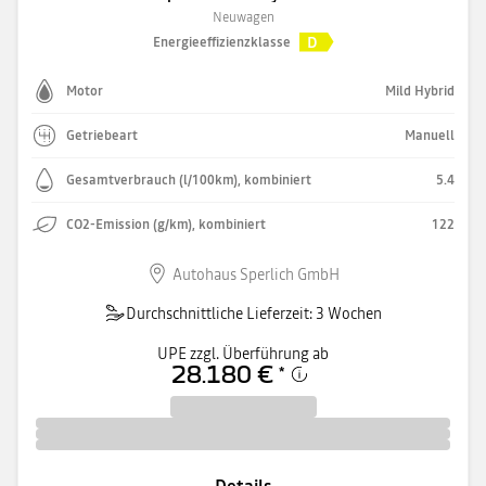
Neuwagen
D
Energieeffizienzklasse
Motor
Mild Hybrid
Getriebeart
Manuell
Gesamtverbrauch (l/100km), kombiniert
5.4
CO2-Emission (g/km), kombiniert
122
Autohaus Sperlich GmbH
Durchschnittliche Lieferzeit: 3 Wochen
UPE zzgl. Überführung ab
28.180 €
*
Details