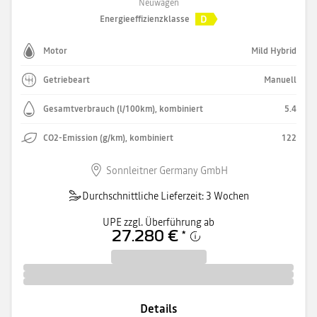
Neuwagen
D
Energieeffizienzklasse
Motor
Mild Hybrid
Getriebeart
Manuell
Gesamtverbrauch (l/100km), kombiniert
5.4
CO2-Emission (g/km), kombiniert
122
Sonnleitner Germany GmbH
Durchschnittliche Lieferzeit: 3 Wochen
UPE zzgl. Überführung ab
27.280 €
*
Details