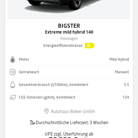
BIGSTER
Extreme mild hybrid 140
Neuwagen
D
Energieeffizienzklasse
Motor
Mild Hybrid
Getriebeart
Manuell
Gesamtverbrauch (l/100km), kombiniert
5.5
CO2-Emission (g/km), kombiniert
124
Autohaus Bleker GmbH
Durchschnittliche Lieferzeit: 3 Wochen
UPE zzgl. Überführung ab