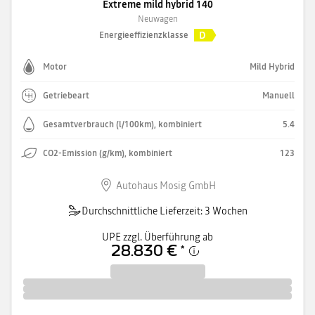
Extreme mild hybrid 140
Neuwagen
D
Energieeffizienzklasse
Motor
Mild Hybrid
Getriebeart
Manuell
Gesamtverbrauch (l/100km), kombiniert
5.4
CO2-Emission (g/km), kombiniert
123
Autohaus Mosig GmbH
Durchschnittliche Lieferzeit: 3 Wochen
UPE zzgl. Überführung ab
28.830 €
*