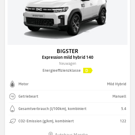
BIGSTER
Expression mild hybrid 140
Neuwagen
D
Energieeffizienzklasse
Motor
Mild Hybrid
Getriebeart
Manuell
Gesamtverbrauch (l/100km), kombiniert
5.4
CO2-Emission (g/km), kombiniert
122
Autohaus Manzke