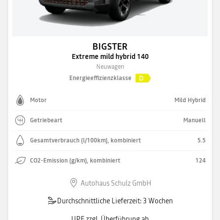
BIGSTER
Extreme mild hybrid 140
Neuwagen
D
Energieeffizienzklasse
Motor
Mild Hybrid
Getriebeart
Manuell
Gesamtverbrauch (l/100km), kombiniert
5.5
CO2-Emission (g/km), kombiniert
124
Autohaus Schulz GmbH
Durchschnittliche Lieferzeit: 3 Wochen
UPE zzgl. Überführung ab