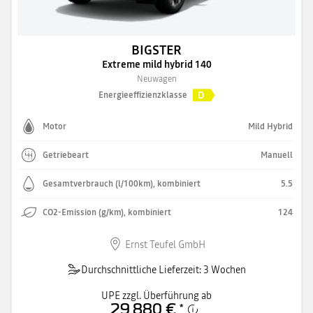
BIGSTER
Extreme mild hybrid 140
Neuwagen
D
Energieeffizienzklasse
Motor
Mild Hybrid
Getriebeart
Manuell
Gesamtverbrauch (l/100km), kombiniert
5.5
CO2-Emission (g/km), kombiniert
124
Ernst Teufel GmbH
Durchschnittliche Lieferzeit: 3 Wochen
UPE zzgl. Überführung ab
29.880 €
*