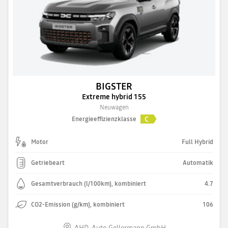
BIGSTER
Extreme hybrid 155
Neuwagen
C
Energieeffizienzklasse
Motor
Full Hybrid
Getriebeart
Automatik
Gesamtverbrauch (l/100km), kombiniert
4.7
CO2-Emission (g/km), kombiniert
106
AHD-Auto Gellermann GmbH