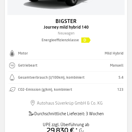
BIGSTER
Journey mild hybrid 140
Neuwagen
D
Energieeffizienzklasse
Motor
Mild Hybrid
Getriebeart
Manuell
Gesamtverbrauch (l/100km), kombiniert
5.4
CO2-Emission (g/km), kombiniert
123
Autohaus Süverkrüp GmbH & Co. KG
Durchschnittliche Lieferzeit: 3 Wochen
UPE zzgl. Überführung ab
29.830 €
*