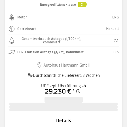
C
Energieeffizienzklasse
Motor
LPG
Getriebeart
Manuell
Gesamtverbrauch Autogas (l/100km),
7.1
kombiniert
CO2-Emission Autogas (g/km), kombiniert
115
Autohaus Hartmann GmbH
Durchschnittliche Lieferzeit: 3 Wochen
UPE zzgl. Überführung ab
29.230 €
*
Details