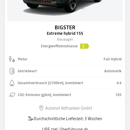
BIGSTER
Extreme hybrid 155
Neuwagen
C
Energieeffizienzklasse
Motor
Full Hybrid
Getriebeart
Automatik
Gesamtverbrauch (l/100km), kombiniert
4.6
CO2-Emission (g/km), kombiniert
105
Autohof Altfranken GmbH
Durchschnittliche Lieferzeit: 3 Wochen
UPE zzgl. Überführung ab