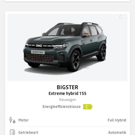
BIGSTER
Extreme hybrid 155
Neuwagen
C
Energieeffizienzklasse
Motor
Full Hybrid
Getriebeart
Automatik