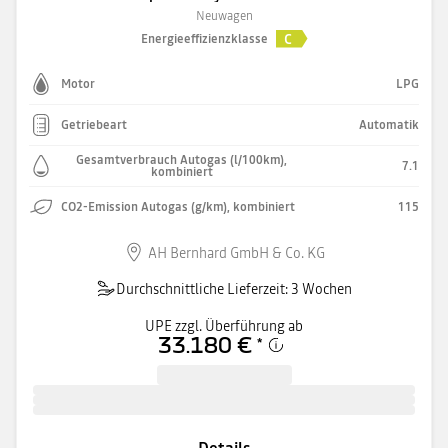
Neuwagen
C
Energieeffizienzklasse
Motor
LPG
Getriebeart
Automatik
Gesamtverbrauch Autogas (l/100km),
7.1
kombiniert
CO2-Emission Autogas (g/km), kombiniert
115
AH Bernhard GmbH & Co. KG
Durchschnittliche Lieferzeit: 3 Wochen
UPE zzgl. Überführung ab
33.180 €
*
Details