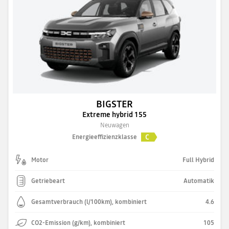
BIGSTER
Extreme hybrid 155
Neuwagen
C
Energieeffizienzklasse
Motor
Full Hybrid
Getriebeart
Automatik
Gesamtverbrauch (l/100km), kombiniert
4.6
CO2-Emission (g/km), kombiniert
105