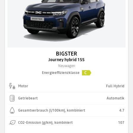
BIGSTER
Journey hybrid 155
Neuwagen
C
Energieeffizienzklasse
Motor
Full Hybrid
Getriebeart
Automatik
Gesamtverbrauch (l/100km), kombiniert
4.7
CO2-Emission (g/km), kombiniert
107