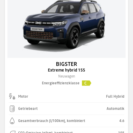
BIGSTER
Extreme hybrid 155
Neuwagen
C
Energieeffizienzklasse
Motor
Full Hybrid
Getriebeart
Automatik
Gesamtverbrauch (l/100km), kombiniert
4.6
CO2-Emission (g/km), kombiniert
105