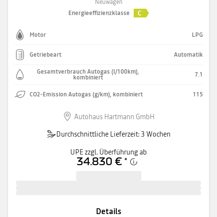
Neuwagen
C
Energieeffizienzklasse
Motor
LPG
Getriebeart
Automatik
Gesamtverbrauch Autogas (l/100km),
7.1
kombiniert
CO2-Emission Autogas (g/km), kombiniert
115
Autohaus Hartmann GmbH
Durchschnittliche Lieferzeit: 3 Wochen
UPE zzgl. Überführung ab
34.830 €
*
Details