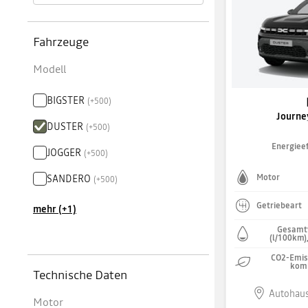
Fahrzeuge
Modell
BIGSTER
(
+
500
)
Journe
DUSTER
(
+
500
)
Energieef
JOGGER
(
+
500
)
SANDERO
Motor
(
+
500
)
Getriebeart
mehr (+1)
Gesamt
(l/100km)
CO2-Emiss
komb
Technische Daten
Autohaus
Motor