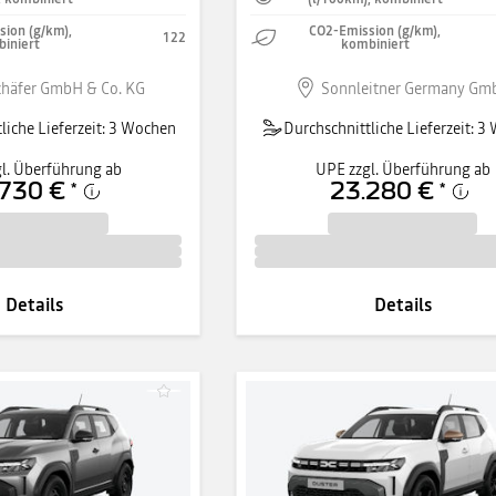
ion (g/km),
CO2-Emission (g/km),
122
iniert
kombiniert
chäfer GmbH & Co. KG
Sonnleitner Germany Gm
liche Lieferzeit: 3 Wochen
Durchschnittliche Lieferzeit: 
l. Überführung ab
UPE zzgl. Überführung ab
730 €
23.280 €
*
*
Details
Details