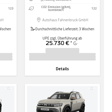
CO2-Emission (g/km),
123
122
kombiniert
bH
Autohaus Fahnenbruck GmbH
3 Wochen
Durchschnittliche Lieferzeit: 3 Wochen
UPE zzgl. Überführung ab
25.730 €
*
Details