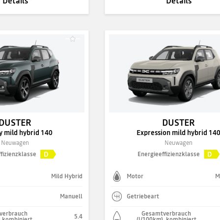
Details
Details
DUSTER
DUSTER
y mild hybrid 140
Expression mild hybrid 14
Neuwagen
Neuwagen
D
D
fizienzklasse
Energieeffizienzklasse
Mild Hybrid
Motor
M
Manuell
Getriebeart
verbrauch
Gesamtverbrauch
5.4
, kombiniert
(l/100km), kombiniert