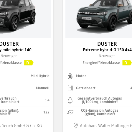
DUSTER
DUSTER
y mild hybrid 140
Extreme hybrid-G 150 4x4
Neuwagen
Neuwagen
D
D
fizienzklasse
Energieeffizienzklasse
Mild Hybrid
Motor
Manuell
Getriebeart
verbrauch
Gesamtverbrauch Autogas
5.4
, kombiniert
(l/100km), kombiniert
ion (g/km),
CO2-Emission Autogas
122
iniert
(g/km), kombiniert
 Gerich GmbH & Co. KG
Autohaus Walter Mulfinger