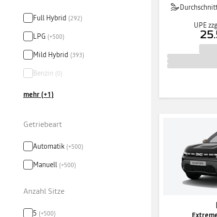
Durchschnitt
Full Hybrid
(
292
)
UPE zzg
25.
LPG
(
+
500
)
Mild Hybrid
(
393
)
Benzin
(
0
)
mehr (+1)
Getriebeart
Automatik
(
+
500
)
Manuell
(
+
500
)
Anzahl Sitze
5
(
+
500
)
Extreme