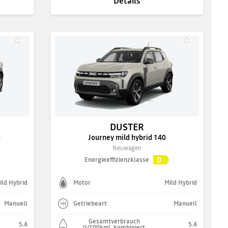
Details
DUSTER
0
Journey mild hybrid 140
Neuwagen
D
Energieeffizienzklasse
ild Hybrid
Motor
Mild Hybrid
Manuell
Getriebeart
Manuell
Gesamtverbrauch
5.4
5.4
(l/100km), kombiniert