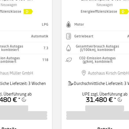
Neuwagen
Neuwagen
D
D
fizienzklasse
Energieeffizienzklasse
LPG
Motor
Automatik
Getriebeart
rauch Autogas
Gesamtverbrauch Autogas
7.3
, kombiniert
(l/100km), kombiniert
ion Autogas
CO2-Emission Autogas
118
kombiniert
(g/km), kombiniert
haus Müller GmbH
Autohaus Kirsch GmbH
liche Lieferzeit: 3 Wochen
Durchschnittliche Lieferzeit: 
l. Überführung ab
UPE zzgl. Überführung ab
480 €
31.480 €
*
*