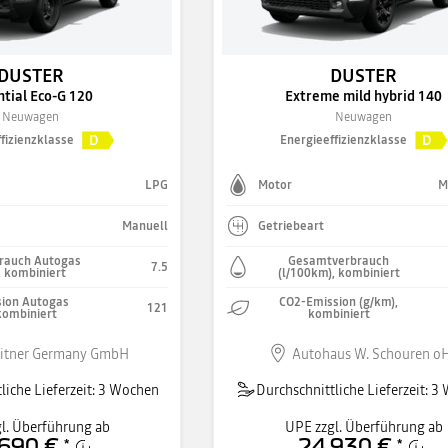
DUSTER
DUSTER
ntial Eco-G 120
Extreme mild hybrid 140
Neuwagen
Neuwagen
D
D
fizienzklasse
Energieeffizienzklasse
LPG
Motor
M
Manuell
Getriebeart
rauch Autogas
Gesamtverbrauch
7.5
, kombiniert
(l/100km), kombiniert
ion Autogas
CO2-Emission (g/km),
121
kombiniert
kombiniert
itner Germany GmbH
Autohaus W. Schouren o
liche Lieferzeit: 3 Wochen
Durchschnittliche Lieferzeit: 
l. Überführung ab
UPE zzgl. Überführung ab
690 €
24.930 €
*
*