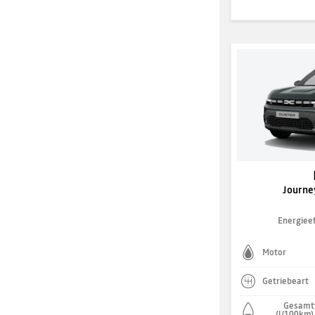
Journe
Energieef
Motor
Getriebeart
Gesamt
(l/100km)