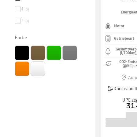
4
(
0
)
Energieef
7
(
0
)
Motor
Farbe
Getriebeart
Gesamtverb
(l/100km)
CO2-Emiss
(g/km), 
Auto
Durchschnitt
UPE zzg
31.