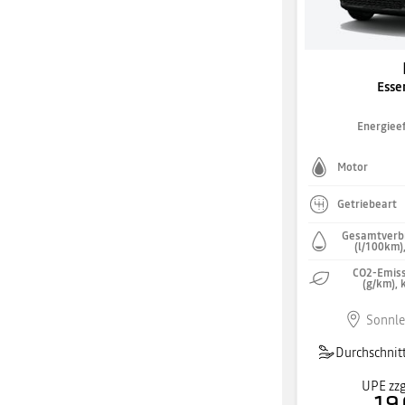
Esse
Energieef
Motor
Getriebeart
Gesamtverb
(l/100km)
CO2-Emiss
(g/km), 
Sonnle
Durchschnitt
UPE zzg
19.