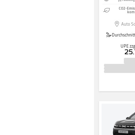
CO2-Emiss
komb
Auto S
Durchschnitt
UPE zzg
25.