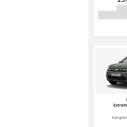
Extreme
Energieef