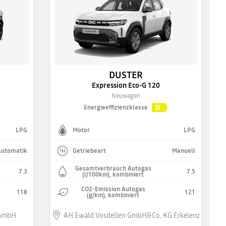
DUSTER
Expression Eco-G 120
Neuwagen
D
Energieeffizienzklasse
LPG
Motor
LPG
Automatik
Getriebeart
Manuell
Gesamtverbrauch Autogas
7.3
7.5
(l/100km), kombiniert
CO2-Emission Autogas
118
121
(g/km), kombiniert
 GmbH
AH Ewald Vosdellen GmbH&Co. KG Erkelenz