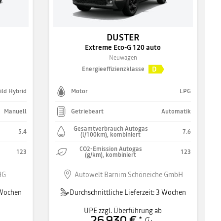
DUSTER
Extreme Eco-G 120 auto
Neuwagen
D
Energieeffizienzklasse
ild Hybrid
Motor
LPG
Manuell
Getriebeart
Automatik
Gesamtverbrauch Autogas
5.4
7.6
(l/100km), kombiniert
CO2-Emission Autogas
123
123
(g/km), kombiniert
HG
Autowelt Barnim Schöneiche GmbH
3 Wochen
Durchschnittliche Lieferzeit: 3 Wochen
UPE zzgl. Überführung ab
26.930 €
*