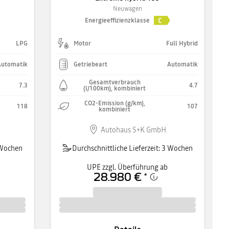
Neuwagen
C
Energieeffizienzklasse
LPG
Motor
Full Hybrid
Automatik
Getriebeart
Automatik
Gesamtverbrauch
7.3
4.7
(l/100km), kombiniert
CO2-Emission (g/km),
118
107
kombiniert
Autohaus S+K GmbH
3 Wochen
Durchschnittliche Lieferzeit: 3 Wochen
UPE zzgl. Überführung ab
28.980 €
*