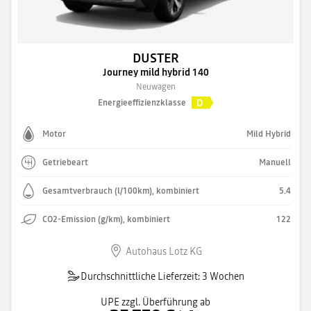
DUSTER
Journey mild hybrid 140
Neuwagen
D
Energieeffizienzklasse
Motor
Mild Hybrid
Getriebeart
Manuell
Gesamtverbrauch (l/100km), kombiniert
5.4
CO2-Emission (g/km), kombiniert
122
Autohaus Lotz KG
Durchschnittliche Lieferzeit: 3 Wochen
UPE zzgl. Überführung ab