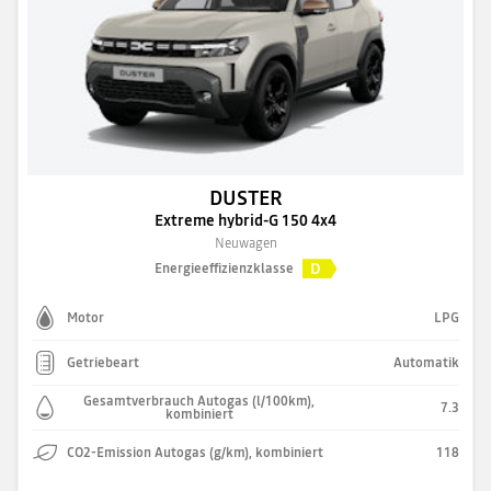
DUSTER
Extreme hybrid-G 150 4x4
Neuwagen
D
Energieeffizienzklasse
Motor
LPG
Getriebeart
Automatik
Gesamtverbrauch Autogas (l/100km),
7.3
kombiniert
CO2-Emission Autogas (g/km), kombiniert
118