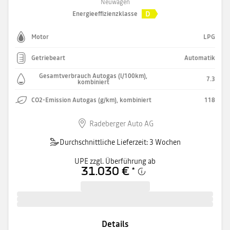
Neuwagen
D
Energieeffizienzklasse
Motor
LPG
Getriebeart
Automatik
Gesamtverbrauch Autogas (l/100km),
7.3
kombiniert
CO2-Emission Autogas (g/km), kombiniert
118
Radeberger Auto AG
Durchschnittliche Lieferzeit: 3 Wochen
UPE zzgl. Überführung ab
31.030 €
*
Details