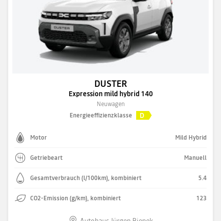
DUSTER
Expression mild hybrid 140
Neuwagen
D
Energieeffizienzklasse
Motor
Mild Hybrid
Getriebeart
Manuell
Gesamtverbrauch (l/100km), kombiniert
5.4
CO2-Emission (g/km), kombiniert
123
Autohaus Jürgen Bienek