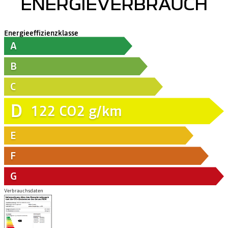
ENERGIEVERBRAUCH
Energieeffizienzklasse
A
B
C
D
122
CO2 g/km
E
F
G
Verbrauchsdaten