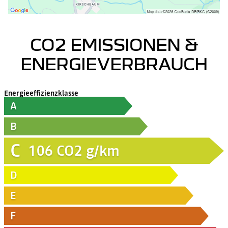
CO2 EMISSIONEN &
ENERGIEVERBRAUCH
Energieeffizienzklasse
A
B
C
106
CO2 g/km
D
E
F