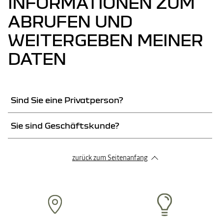
INFORMATIONEN ZUM
ABRUFEN UND
WEITERGEBEN MEINER
DATEN
Sind Sie eine Privatperson?
Sie sind Geschäftskunde?
1
Melden Sie sich bei Ihrem MyDacia-
Konto an
zurück zum Seitenanfang
Für alle Details zum Abrufen und Weitergeben Ihrer
Daten klicken Sie auf „
Kontakt aufnehmen
“.
KONTAKT AUFNEHMEN
AUF MYDACIA ZUGREIFEN